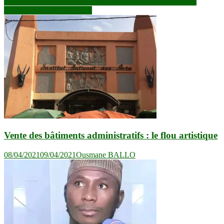
Bougouni : le championnat inaugural de jeu de dames met en
l’article
lumière de nouveaux talents
Vente des bâtiments administratifs : le flou artistique
08/04/2021
09/04/2021
Ousmane BALLO