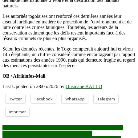
demande internationale d’ivoire et la destruction des habitats
naturels.
Les autorités togolaises ont renforcé ces dernières années leur
arsenal juridique en matière de protection de l’environnement et de
lutte contre les crimes fauniques. Toutefois, les acteurs de la
conservation estiment que les défis restent importants face à des
réseaux criminels de plus en plus organisés.
Selon les données récentes, le Togo compterait aujourd’hui environ
145 éléphants, un chiffre considéré comme encourageant par rapport
aux estimations des années 1990, mais qui demeure fragile au regard
des menaces persistantes sur l’espèce.
OB / Afrikinfos-Mali
Last Updated on 28/05/2026 by
Ousmane BALLO
Twitter
Facebook
WhatsApp
Telegram
Imprimer
Navigation
Burkina Faso : des manifestants opposés à l’enlèvement du Dr
Kindo interpellés et conduits dans une caserne
de