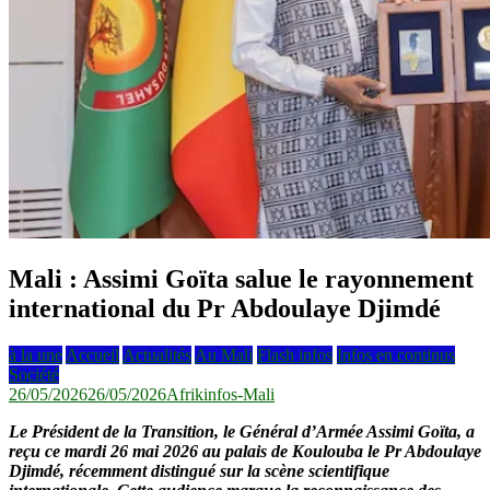
Mali : Assimi Goïta salue le rayonnement
international du Pr Abdoulaye Djimdé
à la une
Accueil
Actualités
Au Mali
Flash infos
Infos en continus
Société
26/05/2026
26/05/2026
Afrikinfos-Mali
Le Président de la Transition, le Général d’Armée Assimi Goïta, a
reçu ce mardi 26 mai 2026 au palais de Koulouba le Pr Abdoulaye
Djimdé, récemment distingué sur la scène scientifique