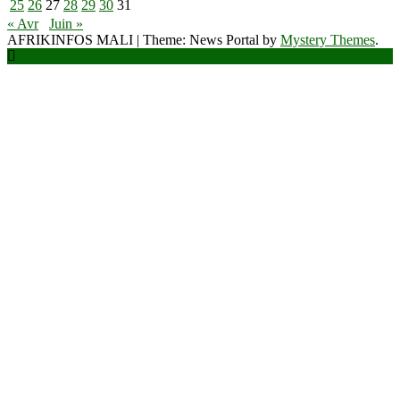
25
26
27
28
29
30
31
« Avr
Juin »
AFRIKINFOS MALI
|
Theme: News Portal by
Mystery Themes
.