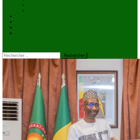
Culture
Faits divers
Sports
VIDÉOS
Kiosque à journaux
CONTACT
site mode button
Rechercher :