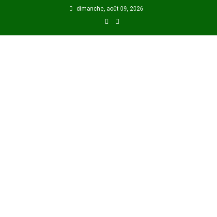
Skip
dimanche, août 09, 2026
to
content