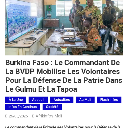
Burkina Faso : Le Commandant De
La BVDP Mobilise Les Volontaires
Pour La Défense De La Patrie Dans
Le Gulmu Et La Tapoa
À La Une
Accueil
Actualités
Au Mali
Flash Infos
Infos En Continus
Société
Afrikinfos-Mali
26/05/2026
Le commandant de la Brigade des Volontaires pour la Défense de la