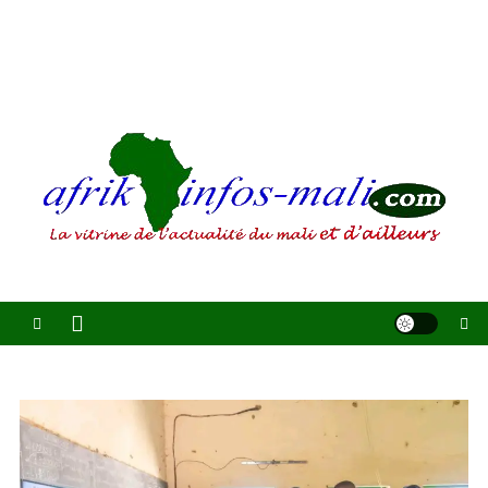
AFRIKINFOS MALI
La vitrine de l'actualité du Mali et d'ailleurs