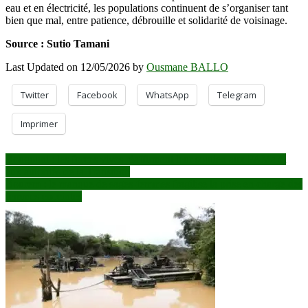
eau et en électricité, les populations continuent de s’organiser tant
bien que mal, entre patience, débrouille et solidarité de voisinage.
Source : Sutio Tamani
Last Updated on 12/05/2026 by
Ousmane BALLO
Twitter
Facebook
WhatsApp
Telegram
Imprimer
Navigation
Bougouni : les forces vives réaffirment leur soutien aux FAMa et
aux autorités de la Transition
de
Bourem : le manque de sages-femmes fragilise la prise en charge des
l’article
femmes enceintes