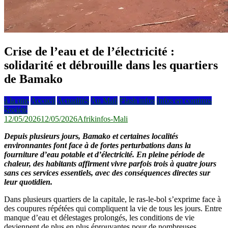
Crise de l’eau et de l’électricité :
solidarité et débrouille dans les quartiers
de Bamako
à la une
Accueil
Actualités
Au Mali
Flash infos
Infos en continus
Société
12/05/2026
12/05/2026
Afrikinfos-Mali
Depuis plusieurs jours, Bamako et certaines localités
environnantes font face à de fortes perturbations dans la
fourniture d’eau potable et d’électricité. En pleine période de
chaleur, des habitants affirment vivre parfois trois à quatre jours
sans ces services essentiels, avec des conséquences directes sur
leur quotidien.
Dans plusieurs quartiers de la capitale, le ras-le-bol s’exprime face à
des coupures répétées qui compliquent la vie de tous les jours. Entre
manque d’eau et délestages prolongés, les conditions de vie
deviennent de plus en plus éprouvantes pour de nombreuses