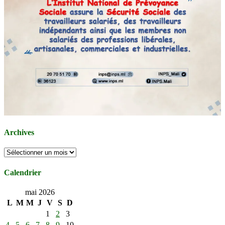
Archives
Archives
Calendrier
mai 2026
L
M
M
J
V
S
D
1
2
3
4
5
6
7
8
9
10