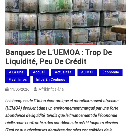
Banques De L’UEMOA : Trop De
Liquidité, Peu De Crédit
À La Une
Accueil
Actualités
Au Mali
Économie
Flash Infos
Infos En Continus
Afrikinfos-Mali
11/05/2026
Les banques de l’Union économique et monétaire ouest-africaine
(UEMOA) évoluent dans un environnement marqué par une forte
abondance de liquidité, tandis que le financement de l’économie
réelle reste confronté à des conditions de crédit toujours élevées.
C’est ce que révèlent les dernières données consolidées de la