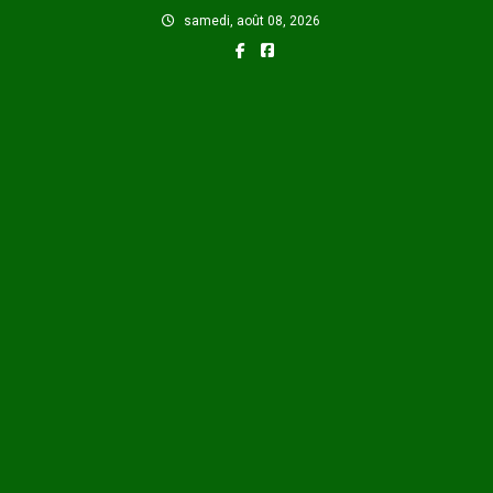
Skip
samedi, août 08, 2026
to
content