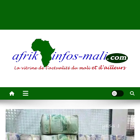
AFRIKINFOS MALI
La vitrine de l'actualité du Mali et d'ailleurs