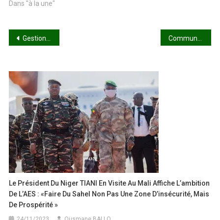
Dans "à la une"
Navigation
Gestion de la Commune IV : 83 millions FCFA d’anomalies
Commune urbaine de Bougouni : La TDRL portée par la jeunesse
de
l’article
Le Président Du Niger TIANI En Visite Au Mali Affiche L’ambition
De L’AES : «Faire Du Sahel Non Pas Une Zone D’insécurité, Mais
De Prospérité »
24/11/2023
Ousmane BALLO