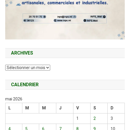
ARCHIVES
Archives
CALENDRIER
mai 2026
L
M
M
J
V
S
D
1
2
3
4
5
6
7
8
9
10