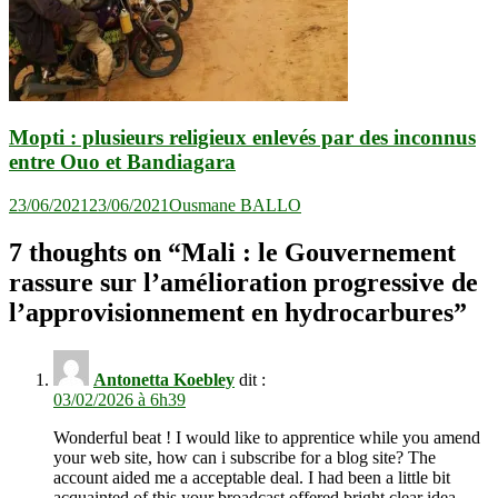
Mopti : plusieurs religieux enlevés par des inconnus
entre Ouo et Bandiagara
23/06/2021
23/06/2021
Ousmane BALLO
7 thoughts on “
Mali : le Gouvernement
rassure sur l’amélioration progressive de
l’approvisionnement en hydrocarbures
”
Antonetta Koebley
dit :
03/02/2026 à 6h39
Wonderful beat ! I would like to apprentice while you amend
your web site, how can i subscribe for a blog site? The
account aided me a acceptable deal. I had been a little bit
acquainted of this your broadcast offered bright clear idea