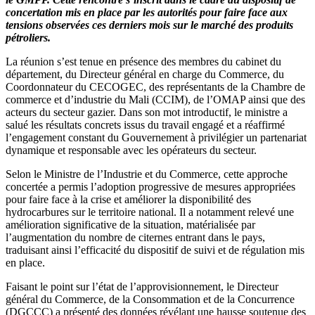
l’amélioration
concertation mis en place par les autorités pour faire face aux
progressive
tensions observées ces derniers mois sur le marché des produits
de
pétroliers.
l’approvisionn
en
La réunion s’est tenue en présence des membres du cabinet du
hydrocarbures
département, du Directeur général en charge du Commerce, du
Coordonnateur du CECOGEC, des représentants de la Chambre de
commerce et d’industrie du Mali (CCIM), de l’OMAP ainsi que des
acteurs du secteur gazier. Dans son mot introductif, le ministre a
salué les résultats concrets issus du travail engagé et a réaffirmé
l’engagement constant du Gouvernement à privilégier un partenariat
dynamique et responsable avec les opérateurs du secteur.
Selon le Ministre de l’Industrie et du Commerce, cette approche
concertée a permis l’adoption progressive de mesures appropriées
pour faire face à la crise et améliorer la disponibilité des
hydrocarbures sur le territoire national. Il a notamment relevé une
amélioration significative de la situation, matérialisée par
l’augmentation du nombre de citernes entrant dans le pays,
traduisant ainsi l’efficacité du dispositif de suivi et de régulation mis
en place.
Faisant le point sur l’état de l’approvisionnement, le Directeur
général du Commerce, de la Consommation et de la Concurrence
(DGCCC) a présenté des données révélant une hausse soutenue des