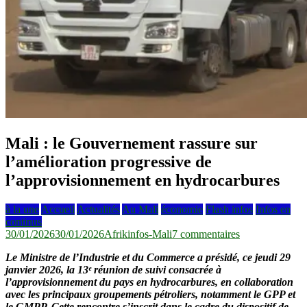
Mali : le Gouvernement rassure sur
l’amélioration progressive de
l’approvisionnement en hydrocarbures
à la une
Accueil
Actualités
Au Mali
économie
Flash infos
Infos en
continus
sur
30/01/2026
30/01/2026
Afrikinfos-Mali
7 commentaires
Mali :
Le Ministre de l’Industrie et du Commerce a présidé, ce jeudi 29
le
janvier 2026, la 13ᵉ réunion de suivi consacrée à
Gouvernement
l’approvisionnement du pays en hydrocarbures, en collaboration
rassure
avec les principaux groupements pétroliers, notamment le GPP et
sur
le GMPP. Cette rencontre s’inscrit dans le cadre du dispositif de