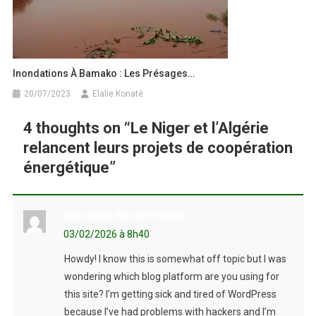
Inondations À Bamako : Les Présages…
20/07/2023
Elalie Konaté
4 thoughts on “
Le Niger et l’Algérie
relancent leurs projets de coopération
énergétique
”
Willodean Klostermann
03/02/2026 à 8h40
Howdy! I know this is somewhat off topic but I was
wondering which blog platform are you using for
this site? I’m getting sick and tired of WordPress
because I’ve had problems with hackers and I’m