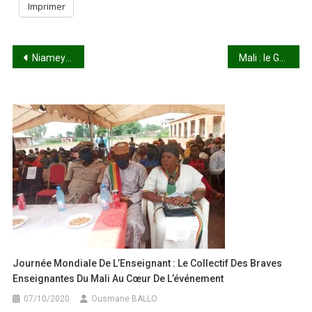
Imprimer
Navigation
Niamey : lourdes pertes dans les rangs des assaillants lors de l’attaque contre la base aérienne 101
Mali : le Gouvernement rassure sur l’amélioration progressive de l’approvisionnement en hydrocarbures
de
l’article
Journée Mondiale De L’Enseignant : Le Collectif Des Braves
Enseignantes Du Mali Au Cœur De L’événement
07/10/2020
Ousmane BALLO