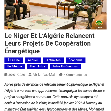
Le Niger Et L’Algérie Relancent
Leurs Projets De Coopération
Énergétique
À La Une
Accueil
Actualités
Économie
En Afrique
Flash Infos
Infos En Continus
Afrikinfos-Mali
Sur
30/01/2026
4 Commentaires
Le
Après près de dix mois de refroidissement diplomatique, le Niger et
Niger
l’Algérie amorcent un rapprochement marqué par la relance de leurs
Et
projets énergétiques communs. Cette nouvelle dynamique a été
L’Algérie
actée à l’occasion de la visite, le lundi 26 janvier 2026 à Niamey, du
Relancent
Leurs
ministre d’État algérien des Hydrocarbures et des Mines, Mohamed