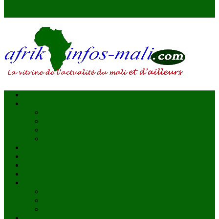
AFRIKINFOS MALI
La vitrine de l'actualité du Mali et d'ailleurs
Accueil
Actualités
à la une
Au Mali
En afrique
Internationnal
Brèves
économie
Politique
Santé
Société
éducation
Culture
Faits divers
Sports