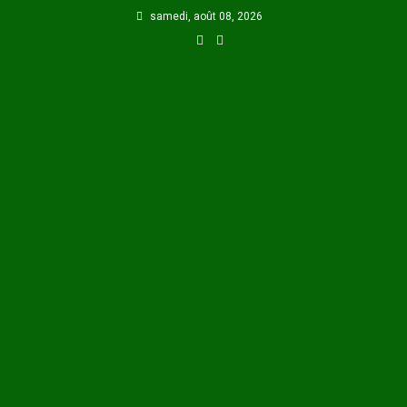
Skip
samedi, août 08, 2026
to
content