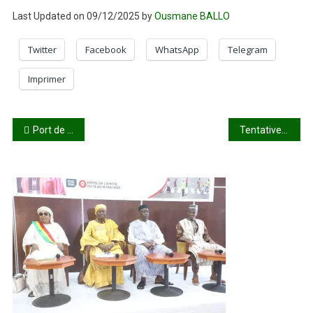
Last Updated on 09/12/2025 by
Ousmane BALLO
Twitter
Facebook
WhatsApp
Telegram
Imprimer
Navigation
Port de Conakry : L’équation de la désertion malienne
Tentative de coup d’État au Bénin : le gouvernement remercie la CEDEAO pour son appui décisif
de
l’article