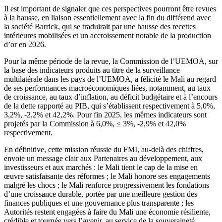
Il est important de signaler que ces perspectives pourront être revues
à la hausse, en liaison essentiellement avec la fin du différend avec
la société Barrick, qui se traduirait par une hausse des recettes
intérieures mobilisées et un accroissement notable de la production
d’or en 2026.
Pour la même période de la revue, la Commission de l’UEMOA, sur
la base des indicateurs produits au titre de la surveillance
multilatérale dans les pays de l’UEMOA, a félicité le Mali au regard
de ses performances macroéconomiques liées, notamment, au taux
de croissance, au taux d’inflation, au déficit budgétaire et à l’encours
de la dette rapporté au PIB, qui s’établissent respectivement à 5,0%,
3,2%, -2,2% et 42,2%. Pour fin 2025, les mêmes indicateurs sont
projetés par la Commission à 6,0%, ≤ 3%, -2,9% et 42,0%
respectivement.
En définitive, cette mission réussie du FMI, au-delà des chiffres,
envoie un message clair aux Partenaires au développement, aux
investisseurs et aux marchés : le Mali tient le cap de la mise en
œuvre satisfaisante des réformes ; le Mali honore ses engagements
malgré les chocs ; le Mali renforce progressivement les fondations
d’une croissance durable, portée par une meilleure gestion des
finances publiques et une gouvernance plus transparente ; les
Autorités restent engagées à faire du Mali une économie résiliente,
crédible et tournée vers l’avenir, au service de la souveraineté