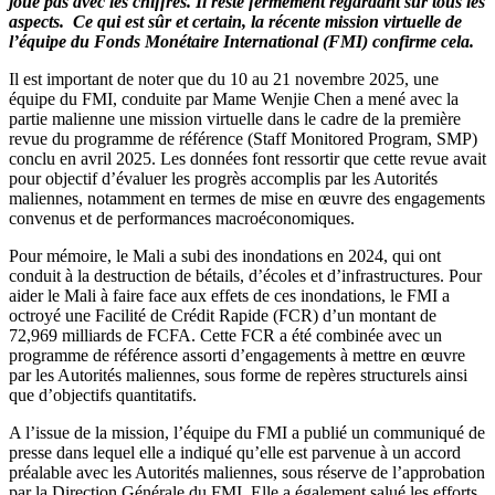
joue pas avec les chiffres. Il reste fermement regardant sur tous les
aspects. Ce qui est sûr et certain, la récente mission virtuelle de
l’équipe du Fonds Monétaire International (FMI) confirme cela.
Il est important de noter que du 10 au 21 novembre 2025, une
équipe du FMI, conduite par Mame Wenjie Chen a mené avec la
partie malienne une mission virtuelle dans le cadre de la première
revue du programme de référence (Staff Monitored Program, SMP)
conclu en avril 2025. Les données font ressortir que cette revue avait
pour objectif d’évaluer les progrès accomplis par les Autorités
maliennes, notamment en termes de mise en œuvre des engagements
convenus et de performances macroéconomiques.
Pour mémoire, le Mali a subi des inondations en 2024, qui ont
conduit à la destruction de bétails, d’écoles et d’infrastructures. Pour
aider le Mali à faire face aux effets de ces inondations, le FMI a
octroyé une Facilité de Crédit Rapide (FCR) d’un montant de
72,969 milliards de FCFA. Cette FCR a été combinée avec un
programme de référence assorti d’engagements à mettre en œuvre
par les Autorités maliennes, sous forme de repères structurels ainsi
que d’objectifs quantitatifs.
A l’issue de la mission, l’équipe du FMI a publié un communiqué de
presse dans lequel elle a indiqué qu’elle est parvenue à un accord
préalable avec les Autorités maliennes, sous réserve de l’approbation
par la Direction Générale du FMI. Elle a également salué les efforts