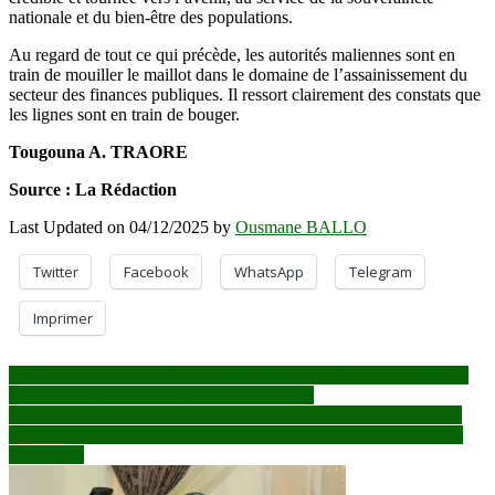
nationale et du bien-être des populations.
Au regard de tout ce qui précède, les autorités maliennes sont en
train de mouiller le maillot dans le domaine de l’assainissement du
secteur des finances publiques. Il ressort clairement des constats que
les lignes sont en train de bouger.
Tougouna A. TRAORE
Source : La Rédaction
Last Updated on 04/12/2025 by
Ousmane BALLO
Twitter
Facebook
WhatsApp
Telegram
Imprimer
Navigation
Loulouni toujours sous le choc des terroristes : les paysans pressés
d’aller récolter ce qui reste dans les champs
de
Gestion déléguée privée des AES et la gouvernance locale : Les
l’article
autorités locales des Cercles de Kolokani, Mpessoba et Koutiala
s’engagent