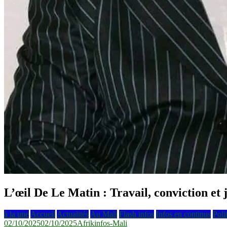
L’œil De Le Matin : Travail, conviction et j
à la une
Accueil
Actualités
Au Mali
Flash infos
Infos en continus
Poli
02/10/2025
02/10/2025
Afrikinfos-Mali