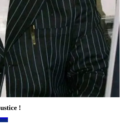
ustice !
tique