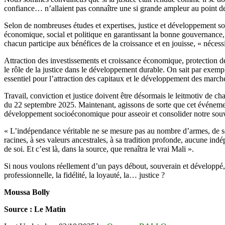
confiance… n’allaient pas connaître une si grande ampleur au point d
Selon de nombreuses études et expertises, justice et développement son
économique, social et politique en garantissant la bonne gouvernance, 
chacun participe aux bénéfices de la croissance et en jouisse, « nécessit
Attraction des investissements et croissance économique, protection des
le rôle de la justice dans le développement durable. On sait par exemple
essentiel pour l’attraction des capitaux et le développement des march
Travail, conviction et justice doivent être désormais le leitmotiv de 
du 22 septembre 2025. Maintenant, agissons de sorte que cet événement
développement socioéconomique pour asseoir et consolider notre souv
« L’indépendance véritable ne se mesure pas au nombre d’armes, de solda
racines, à ses valeurs ancestrales, à sa tradition profonde, aucune indé
de soi. Et c’est là, dans la source, que renaîtra le vrai Mali ».
Si nous voulons réellement d’un pays débout, souverain et développé, p
professionnelle, la fidélité, la loyauté, la… justice ?
Moussa Bolly
Source : Le Matin