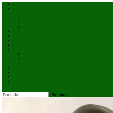
Accueil
Actualités
à la une
Au Mali
En afrique
Internationnal
Brèves
économie
Politique
Santé
Société
éducation
Culture
Faits divers
Sports
VIDÉOS
Kiosque à journaux
CONTACT
site mode button
Rechercher :