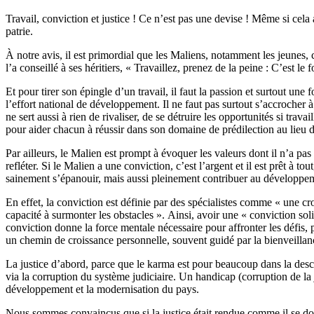
Travail, conviction et justice ! Ce n’est pas une devise ! Même si cela 
patrie.
À notre avis, il est primordial que les Maliens, notamment les jeunes, 
l’a conseillé à ses héritiers, « Travaillez, prenez de la peine : C’est l
Et pour tirer son épingle d’un travail, il faut la passion et surtout un
l’effort national de développement. Il ne faut pas surtout s’accrocher à
ne sert aussi à rien de rivaliser, de se détruire les opportunités si t
pour aider chacun à réussir dans son domaine de prédilection au lieu d
Par ailleurs, le Malien est prompt à évoquer les valeurs dont il n’a pa
refléter. Si le Malien a une conviction, c’est l’argent et il est prêt à 
sainement s’épanouir, mais aussi pleinement contribuer au développe
En effet, la conviction est définie par des spécialistes comme « une cr
capacité à surmonter les obstacles ». Ainsi, avoir une « conviction sol
conviction donne la force mentale nécessaire pour affronter les défis, 
un chemin de croissance personnelle, souvent guidé par la bienveillanc
La justice d’abord, parce que le karma est pour beaucoup dans la desce
via la corruption du système judiciaire. Un handicap (corruption de la ju
développement et la modernisation du pays.
Nous sommes convaincus que si la justice était rendue comme il se doi