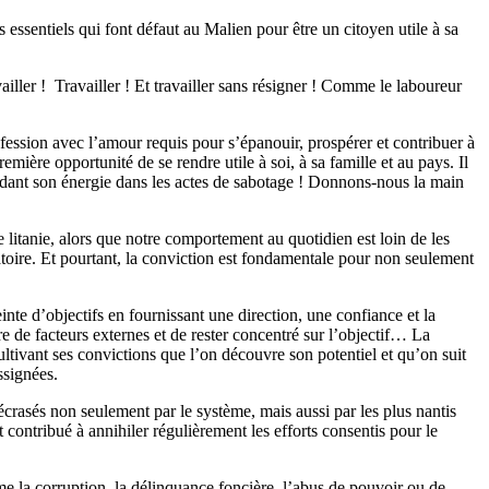
s essentiels qui font défaut au Malien pour être un citoyen utile à sa
iller ! Travailler ! Et travailler sans résigner ! Comme le laboureur
profession avec l’amour requis pour s’épanouir, prospérer et contribuer à
emière opportunité de se rendre utile à soi, à sa famille et au pays. Il
 perdant son énergie dans les actes de sabotage ! Donnons-nous la main
 litanie, alors que notre comportement au quotidien est loin de les
entatoire. Et pourtant, la conviction est fondamentale pour non seulement
nte d’objectifs en fournissant une direction, une confiance et la
e de facteurs externes et de rester concentré sur l’objectif… La
ultivant ses convictions que l’on découvre son potentiel et qu’on suit
assignées.
crasés non seulement par le système, mais aussi par les plus nantis
t contribué à annihiler régulièrement les efforts consentis pour le
e la corruption, la délinquance foncière, l’abus de pouvoir ou de