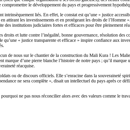
e compromettre le développement du pays et progressivement hypothéque
t intrinsèquement liés. En effet, le constat est qu’une « justice accessi
en attirant les investissements et en protégeant les droits de l’Homme »
e des institutions judiciaires fortes et efficaces pour être pleinement réa
 droits et lutte contre l’inégalité, bonne gouvernance, résolution des c
 qu’une « justice transparente et efficace » inspire confiance aux investi
és.
chacun de nous sur le chantier de la construction du Mali Kura ! Les Mal
 marque d’une pierre blanche l’histoire de notre pays ; qu’il marque u
eraineté réacquise.
ts ou de discours officiels. Elle s’enracine dans la souveraineté spiritue
pendance ne sera complète », disait un intellectuel du pays après ce défi
ourquoi ne pas nous réconcilier alors avec des valeurs comme le travail,