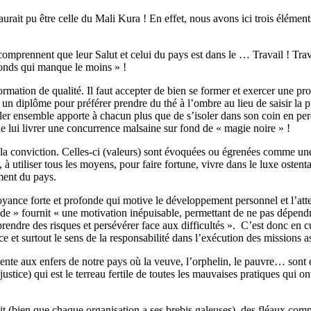
aurait pu être celle du Mali Kura ! En effet, nous avons ici trois élément
comprennent que leur Salut et celui du pays est dans le … Travail ! Trava
e fonds qui manque le moins » !
e formation de qualité. Il faut accepter de bien se former et exercer une 
 un diplôme pour préférer prendre du thé à l’ombre au lieu de saisir la pr
ravailler ensemble apporte à chacun plus que de s’isoler dans son coin en
e lui livrer une concurrence malsaine sur fond de « magie noire » !
s la conviction. Celles-ci (valeurs) sont évoquées ou égrenées comme une
tout, à utiliser tous les moyens, pour faire fortune, vivre dans le luxe ost
ment du pays.
oyance forte et profonde qui motive le développement personnel et l’attei
ide » fournit « une motivation inépuisable, permettant de ne pas dépendr
prendre des risques et persévérer face aux difficultés ». C’est donc en c
e et surtout le sens de la responsabilité dans l’exécution des missions 
nte aux enfers de notre pays où la veuve, l’orphelin, le pauvre… sont é
stice) qui est le terreau fertile de toutes les mauvaises pratiques qui on
t (bien que chaque organisation a ses brebis galeuses), des fléaux comm