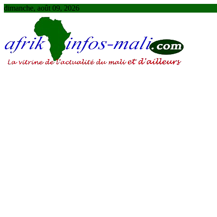
Skip
dimanche, août 09, 2026
to
content
AFRIKINFOS MALI
La vitrine de l'actualité du Mali et d'ailleurs