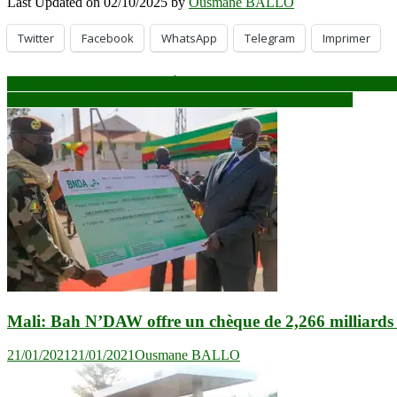
Last Updated on 02/10/2025 by
Ousmane BALLO
Twitter
Facebook
WhatsApp
Telegram
Imprimer
Navigation
Mokontafé Sako, cantatrice : À quand la reconnaissance nationale de l
Niger : la BAD finance l’énergie à hauteur de $144,7 millions
de
l’article
Mali: Bah N’DAW offre un chèque de 2,266 milliards F
21/01/2021
21/01/2021
Ousmane BALLO