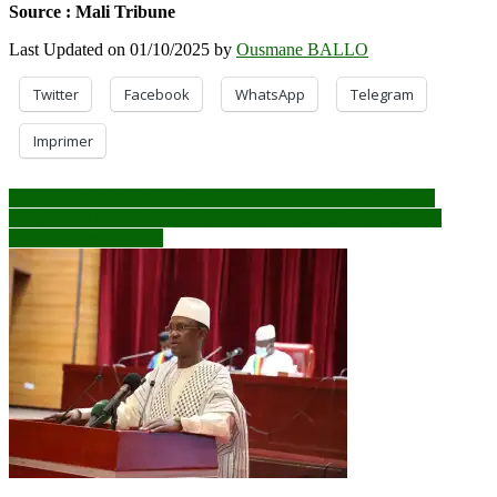
Source : Mali Tribune
Last Updated on 01/10/2025 by
Ousmane BALLO
Twitter
Facebook
WhatsApp
Telegram
Imprimer
Navigation
Retrait de la CPI : Seidik Abba dénonce une justice fragilisée
Cyclisme- Tour du Faso : Une équipe malienne où jeunesse et
de
expérience se côtoient
l’article