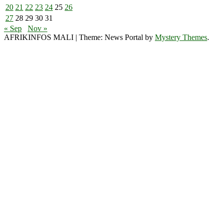
20
21
22
23
24
25
26
27
28
29
30
31
« Sep
Nov »
AFRIKINFOS MALI
|
Theme: News Portal by
Mystery Themes
.