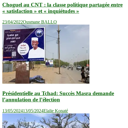
Choguel au CNT : la classe politique partagée entre
« satisfaction » et « inquiétudes »
23/04/2022
Ousmane BALLO
Présidentielle au Tchad: Succès Masra demande
l’annulation de l’élection
13/05/2024
13/05/2024
Elalie Konaté