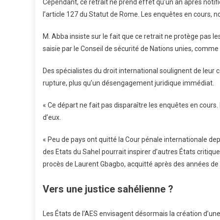
Cependant, ce retrait ne prend effet qu’un an après notifi
l’article 127 du Statut de Rome. Les enquêtes en cours, 
M. Abba insiste sur le fait que ce retrait ne protège pas le
saisie par le Conseil de sécurité de Nations unies, comme 
Des spécialistes du droit international soulignent de leur c
rupture, plus qu’un désengagement juridique immédiat.
« Ce départ ne fait pas disparaître les enquêtes en cours.
d’eux.
« Peu de pays ont quitté la Cour pénale internationale dep
des Etats du Sahel pourrait inspirer d’autres États critiq
procès de Laurent Gbagbo, acquitté après des années de d
Vers une justice sahélienne ?
Les États de l’AES envisagent désormais la création d’une