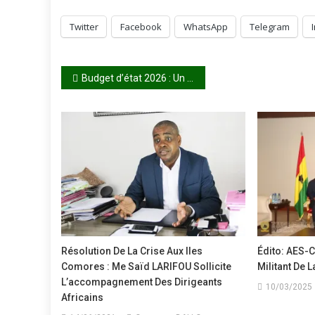
Twitter
Facebook
WhatsApp
Telegram
Navigation
Budget d’état 2026 : Un rythme de progression maîtrisé
de
l’article
Résolution De La Crise Aux Iles
Édito: AES-
Comores : Me Saïd LARIFOU Sollicite
Militant De L
L’accompagnement Des Dirigeants
10/03/2025
Africains