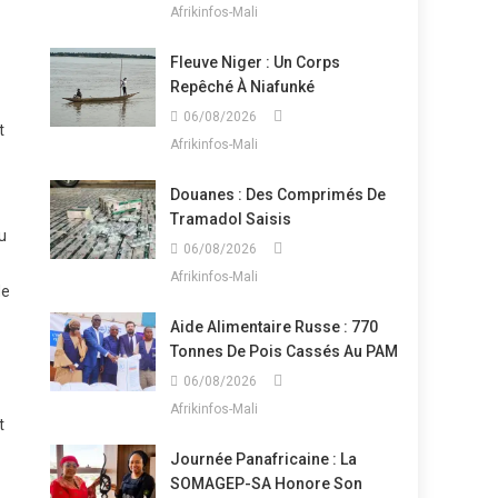
Afrikinfos-Mali
Fleuve Niger : Un Corps
Repêché À Niafunké
06/08/2026
t
Afrikinfos-Mali
Douanes : Des Comprimés De
Tramadol Saisis
u
06/08/2026
Afrikinfos-Mali
de
Aide Alimentaire Russe : 770
Tonnes De Pois Cassés Au PAM
06/08/2026
Afrikinfos-Mali
t
Journée Panafricaine : La
SOMAGEP-SA Honore Son