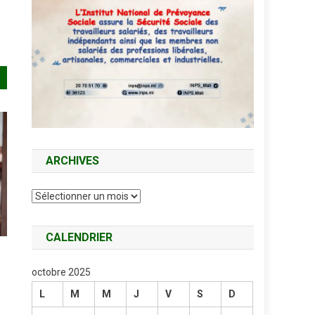
ARCHIVES
Archives
CALENDRIER
e
octobre 2025
L
M
M
J
V
S
D