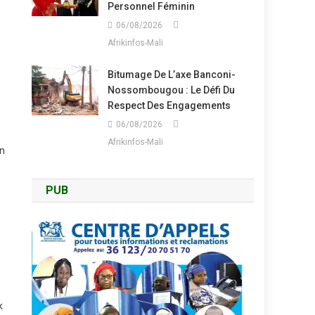
Personnel Féminin
06/08/2026
Afrikinfos-Mali
Bitumage De L’axe Banconi-
Nossombougou : Le Défi Du
Respect Des Engagements
06/08/2026
Afrikinfos-Mali
un
PUB
k