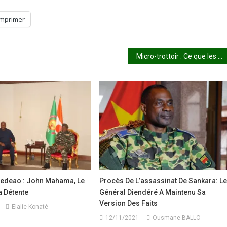
Imprimer
Micro-trottoir : Ce que les Maliens pensent du retrait de la CPI
Cedeao : John Mahama, Le
Procès De L’assassinat De Sankara: L
a Détente
Général Diendéré A Maintenu Sa
Version Des Faits
Elalie Konaté
12/11/2021
Ousmane BALLO