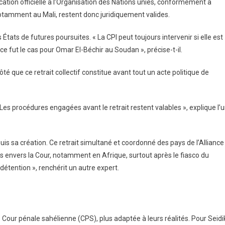
cation officielle à l’Organisation des Nations unies, conformément à
notamment au Mali, restent donc juridiquement valides.
s États de futures poursuites. « La CPI peut toujours intervenir si elle est
ce fut le cas pour Omar El-Béchir au Soudan », précise-t-il.
ôté que ce retrait collectif constitue avant tout un acte politique de
 Les procédures engagées avant le retrait restent valables », explique l’
uis sa création. Ce retrait simultané et coordonné des pays de l’Alliance
ues envers la Cour, notamment en Afrique, surtout après le fiasco du
étention », renchérit un autre expert.
 Cour pénale sahélienne (CPS), plus adaptée à leurs réalités. Pour Seidi