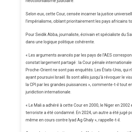
néocolonialisme judiciaire.
Selon eux, cette Cour, censée incarner la justice univers
l’impérialisme, ciblant prioritairement les pays africains
Pour Seidik Abba, journaliste, écrivain et spécialiste du Sa
dans une logique politique cohérente.
« Les arguments avancés par les pays de l’AES corresponde
constat largement partagé : la Cour pénale international
Proche-Orient ne sont pas enquêtés. Les États-Unis, qui 
ayant poursuivi Israël. Ils sont allés jusqu’à révoquer le v
la CPI par les grandes puissances », commente-t-il tout e
juridiction internationale.
« Le Mali a adhéré à cette Cour en 2000, le Niger en 2002 
terroriste a été condamné. En 2024, un autre a été jugé
même en cours contre Iyad Ag Ghaly », rappelle-t-il.