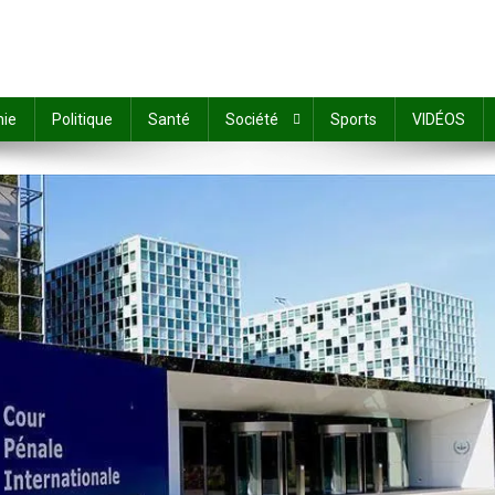
ie
Politique
Santé
Société
Sports
VIDÉOS