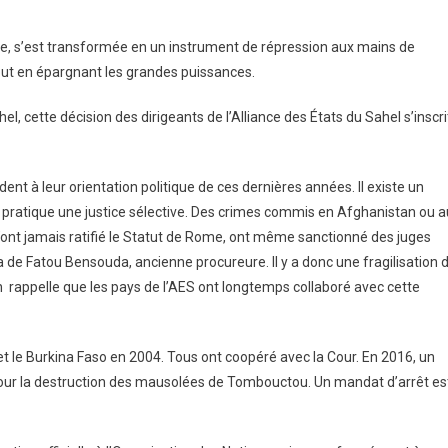
elle, s’est transformée en un instrument de répression aux mains de
 tout en épargnant les grandes puissances.
hel, cette décision des dirigeants de l’Alliance des États du Sahel s’inscri
nt à leur orientation politique de ces dernières années. Il existe un
e pratique une justice sélective. Des crimes commis en Afghanistan ou a
n’ont jamais ratifié le Statut de Rome, ont même sanctionné des juges
isa de Fatou Bensouda, ancienne procureure. Il y a donc une fragilisation 
n rappelle que les pays de l’AES ont longtemps collaboré avec cette
et le Burkina Faso en 2004. Tous ont coopéré avec la Cour. En 2016, un
 pour la destruction des mausolées de Tombouctou. Un mandat d’arrêt es