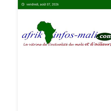
Skip
vendredi, août 07, 2026
to
content
AFRIKINFOS MALI
La vitrine de l'actualité du Mali et d'ailleurs