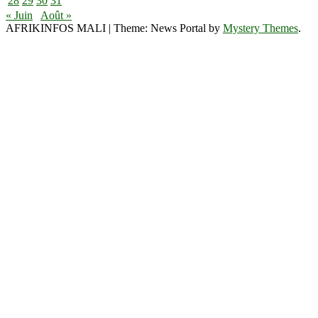
28
29
30
31
« Juin
Août »
AFRIKINFOS MALI
|
Theme: News Portal by
Mystery Themes
.