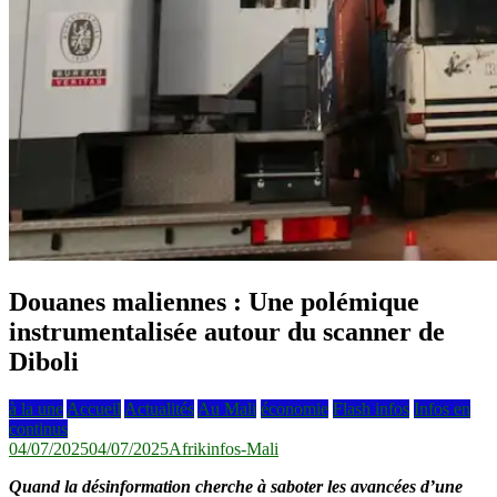
Douanes maliennes : Une polémique
instrumentalisée autour du scanner de
Diboli
à la une
Accueil
Actualités
Au Mali
économie
Flash infos
Infos en
continus
04/07/2025
04/07/2025
Afrikinfos-Mali
Quand la désinformation cherche à saboter les avancées d’une