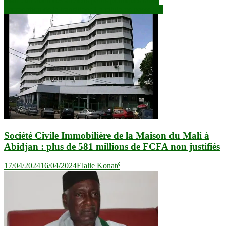
Navigation
Mali : un audit des anciens partis politiques lancé
Prorogation de la transition: La pilule ne passe pas
de
l’article
Société Civile Immobilière de la Maison du Mali à
Abidjan : plus de 581 millions de FCFA non justifiés
17/04/2024
16/04/2024
Elalie Konaté