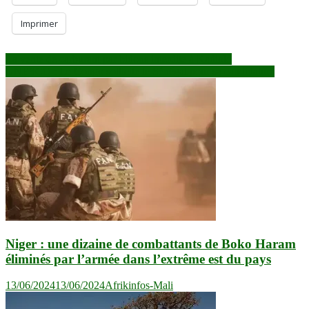
Imprimer
Navigation
La vente de carburant par bidons interdite à Kadiolo
UNESCO : Le Congo sollicite le Sénégal pour sa candidature
de
l’article
Niger : une dizaine de combattants de Boko Haram
éliminés par l’armée dans l’extrême est du pays
13/06/2024
13/06/2024
Afrikinfos-Mali