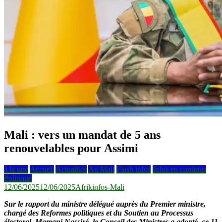
Mali : vers un mandat de 5 ans
renouvelables pour Assimi
à la une
Accueil
Actualités
Au Mali
Flash infos
Infos en continus
Politique
12/06/2025
12/06/2025
Afrikinfos-Mali
Sur le rapport du ministre délégué auprès du Premier ministre,
chargé des Reformes politiques et du Soutien au Processus
électoral, Mamani Nassiré, le Conseil des Ministres a adopté, ce 11