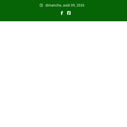
Skip
dimanche, août 09, 2026
to
content