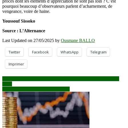
procès dont les éléments d’appréciation ne sont pas loin ? C’est
pourquoi beaucoup d’observateurs parlent d’acharnement, de
vengeance, voire de haine.
Youssouf Sissoko
Source : L’Alternance
Last Updated on 27/05/2025 by
Ousmane BALLO
Twitter
Facebook
WhatsApp
Telegram
Imprimer
Navigation
Bamako : 580.150 euros saisis à l’Aéroport international Modibo
Keita
de
PAG : Un catalogue d’aveux d’échec
l’article