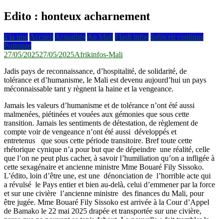
Edito : honteux acharnement
à la une
Accueil
Actualités
Au Mali
Flash infos
Infos en continus
Politique
27/05/2025
27/05/2025
Afrikinfos-Mali
Jadis pays de reconnaissance, d’hospitalité, de solidarité, de
tolérance et d’humanisme, le Mali est devenu aujourd’hui un pays
méconnaissable tant y règnent la haine et la vengeance.
Jamais les valeurs d’humanisme et de tolérance n’ont été aussi
malmenées, piétinées et vouées aux gémonies que sous cette
transition. Jamais les sentiments de détestation, de règlement de
compte voir de vengeance n’ont été aussi développés et
entretenus que sous cette période transitoire. Bref toute cette
rhétorique cynique n’a pour but que de dépeindre une réalité, celle
que l’on ne peut plus cacher, à savoir l’humiliation qu’on a infligée à
cette sexagénaire et ancienne ministre Mme Bouaré Fily Sissoko.
L’édito, loin d’être une, est une dénonciation de l’horrible acte qui
a révulsé le Pays entier et bien au-delà, celui d’emmener par la force
et sur une civière l’ancienne ministre des finances du Mali, pour
être jugée. Mme Bouaré Fily Sissoko est arrivée à la Cour d’Appel
de Bamako le 22 mai 2025 drapée et transportée sur une civière,