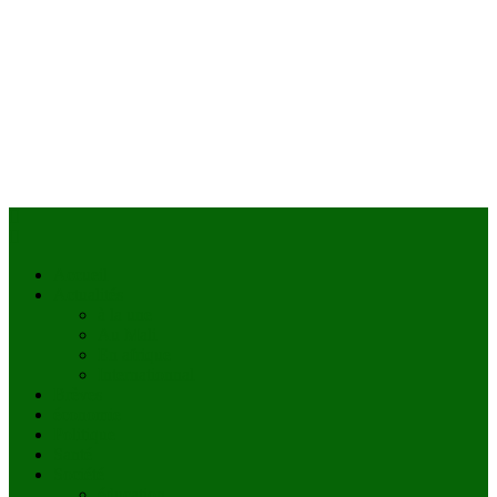
Accueil
Actualités
à la une
Au Mali
En afrique
Internationnal
Brèves
économie
Politique
Santé
Société
éducation