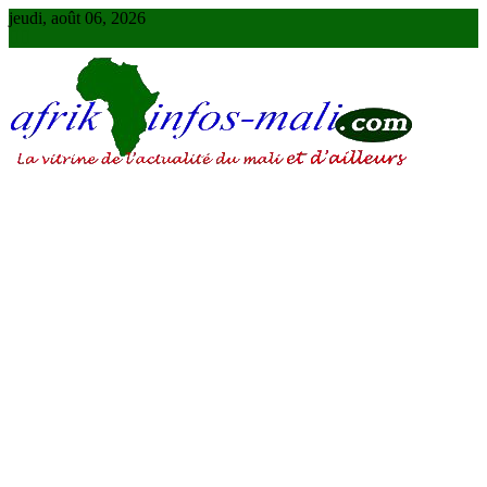
Skip
jeudi, août 06, 2026
to
content
AFRIKINFOS MALI
La vitrine de l'actualité du Mali et d'ailleurs