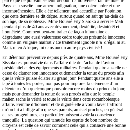
parce que ne pouvant se tenir debout. La nouvelle a fait trembler le
Pays et a suscité une amère indignation, une colère noire et une
incompréhension. Elle a été tellement mal accueillie par l’opinion,
que cette dernière se dit déçue, surtout quand on sait qu’au-delà de
son âge, de sa noblesse, Mme Bouaré Fily Sissoko a servi le Mali
pendant plus de 40 ans avec dévouement, dextérité, désintérêt et
honnêteté. Comment peut-on traiter de façon inhumaine et
dégradante une aussi valeureuse cadre toujours présumée innocente,
comme un vulgaire malfrat ? Ce traitement ignoble n’a d’égal ni au
Mali, ni en Afrique, ni dans aucun autre pays civilisé !
En détention préventive depuis près de quatre ans, Mme Bouaré Fily
Sissoko est poursuivie dans l’affaire dite de l’achat de l’avion
présidentiel et des équipements militaires. Pendant quatre ans elle ne
cesse de clamer son innocence et demander la tenue du procès afin
que la vérité puisse éclater au grand jour. Pendant quatre ans elle a
tapé à toutes les portes, non pas pour implorer la clémence d’un
détenteur d’un quelconque pouvoir encore moins du prince du jour,
mais pour demander la tenue de son procès afin que le peuple
malien sache la vérité et toute la vérité dans cette rocambolesque
affaire. Femme d’honneur et de dignité elle a voulu laver l’affront
qu’on lui a infligé afin que ses parents, amis et proches, en général
et ses progénitures, en particulier puissent avoir la conscience
tranquille. La question qui taraude les esprits de bon nombre de
citoyens est celle de savoir comment celle qui a consacré une bonne