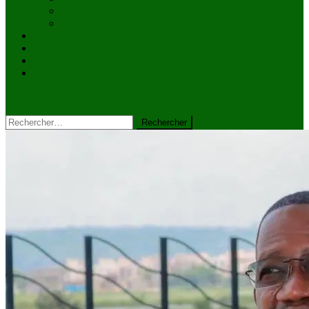
Culture
Faits divers
Sports
VIDÉOS
Kiosque à journaux
CONTACT
site mode button
Rechercher :