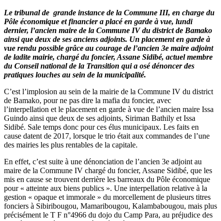
Le tribunal de grande instance de la Commune III, en charge du
Pôle économique et financier a placé en garde à vue, lundi
dernier, l’ancien maire de la Commune IV du district de Bamako
ainsi que deux de ses anciens adjoints. Un placement en garde à
vue rendu possible grâce au courage de l’ancien 3e maire adjoint
de ladite mairie, chargé du foncier, Assane Sidibé, actuel membre
du Conseil national de la Transition qui a osé dénoncer des
pratiques louches au sein de la municipalité.
C’est l’implosion au sein de la mairie de la Commune IV du district
de Bamako, pour ne pas dire la mafia du foncier, avec
l’interpellation et le placement en garde à vue de l’ancien maire Issa
Guindo ainsi que deux de ses adjoints, Siriman Bathily et Issa
Sidibé. Sale temps donc pour ces élus municipaux. Les faits en
cause datent de 2017, lorsque le trio était aux commandes de l’une
des mairies les plus rentables de la capitale.
En effet, c’est suite à une dénonciation de l’ancien 3e adjoint au
maire de la Commune IV chargé du foncier, Assane Sidibé, que les
mis en cause se trouvent derrière les barreaux du Pôle économique
pour « atteinte aux biens publics ». Une interpellation relative à la
gestion « opaque et immorale » du morcellement de plusieurs titres
fonciers à Sibiribougou, Mamaribougou, Kalambabougou, mais plus
précisément le T F n°4966 du dojo du Camp Para, au préjudice des