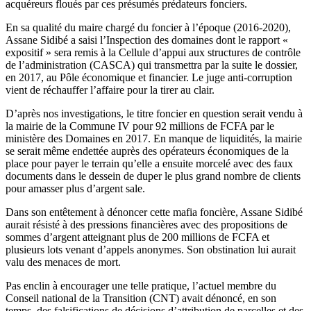
acquéreurs floués par ces présumés prédateurs fonciers.
En sa qualité du maire chargé du foncier à l’époque (2016-2020),
Assane Sidibé a saisi l’Inspection des domaines dont le rapport «
expositif » sera remis à la Cellule d’appui aux structures de contrôle
de l’administration (CASCA) qui transmettra par la suite le dossier,
en 2017, au Pôle économique et financier. Le juge anti-corruption
vient de réchauffer l’affaire pour la tirer au clair.
D’après nos investigations, le titre foncier en question serait vendu à
la mairie de la Commune IV pour 92 millions de FCFA par le
ministère des Domaines en 2017. En manque de liquidités, la mairie
se serait même endettée auprès des opérateurs économiques de la
place pour payer le terrain qu’elle a ensuite morcelé avec des faux
documents dans le dessein de duper le plus grand nombre de clients
pour amasser plus d’argent sale.
Dans son entêtement à dénoncer cette mafia foncière, Assane Sidibé
aurait résisté à des pressions financières avec des propositions de
sommes d’argent atteignant plus de 200 millions de FCFA et
plusieurs lots venant d’appels anonymes. Son obstination lui aurait
valu des menaces de mort.
Pas enclin à encourager une telle pratique, l’actuel membre du
Conseil national de la Transition (CNT) avait dénoncé, en son
temps, des falsifications de décisions d’attribution de parcelles et des