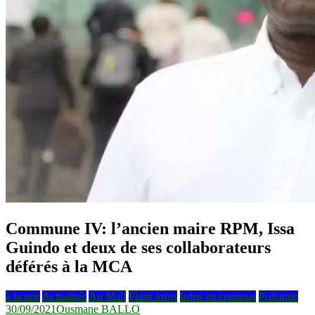
Commune IV: l’ancien maire RPM, Issa
Guindo et deux de ses collaborateurs
déférés à la MCA
à la une
Actualités
Au Mali
Flash infos
Infos en continus
Politique
30/09/2021
Ousmane BALLO