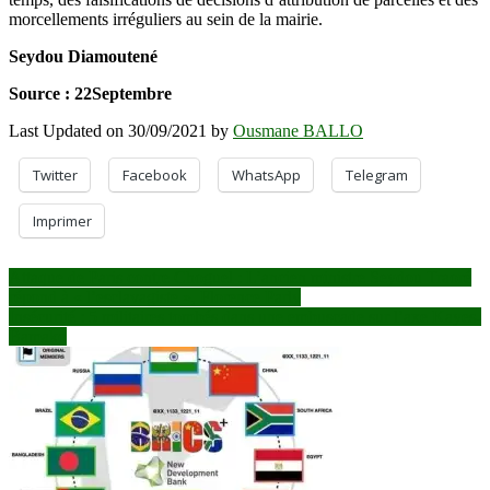
morcellements irréguliers au sein de la mairie.
Seydou Diamoutené
Source : 22Septembre
Last Updated on 30/09/2021 by
Ousmane BALLO
Twitter
Facebook
WhatsApp
Telegram
Imprimer
Navigation
Attaque de Paris contre Choguel : L’ancien ministre Seydou Traoré
répond à « l’esclavagiste », Florence Parly
de
Insécurité : 5 militaires tombés dans une embuscade sur l’axe Kayes-
l’article
Bamako