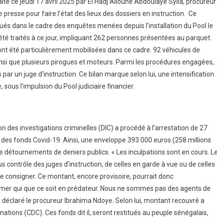
aite ce jeudi 17 avril 2025 par El Hadj Alioune Abdoulaye Sylla, procureur
 presse pour faire l’état des lieux des dossiers en instruction. Ce
és dans le cadre des enquêtes menées depuis l’installation du Pool le
té traités à ce jour, impliquant 262 personnes présentées au parquet.
ont été particulièrement mobilisées dans ce cadre. 92 véhicules de
ainsi que plusieurs pirogues et moteurs. Parmi les procédures engagées,
ar un juge d’instruction. Ce bilan marque selon lui, une intensification
 sous l’impulsion du Pool judiciaire financier.
sion des investigations criminelles (DIC) a procédé à l’arrestation de 27
n des fonds Covid-19. Ainsi, une enveloppe 393 000 euros (258 millions
détournements de deniers publics. « Les inculpations sont en cours. L
s contrôle des juges d’instruction, de celles en garde à vue ou de celles
de consigner. Ce montant, encore provisoire, pourrait donc
former qui que ce soit en prédateur. Nous ne sommes pas des agents de
 déclaré le procureur Ibrahima Ndoye. Selon lui, montant recouvré a
nations (CDC). Ces fonds dit il, seront restitués au peuple sénégalais,