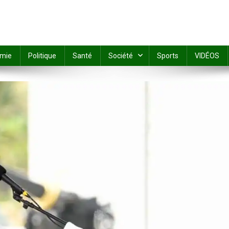
mie
Politique
Santé
Société
Sports
VIDÉOS