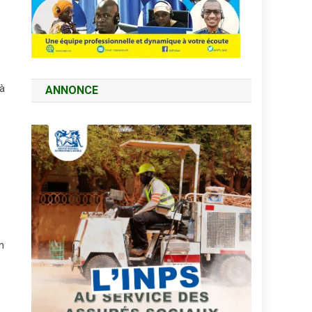
 à
ANNONCE
e
n