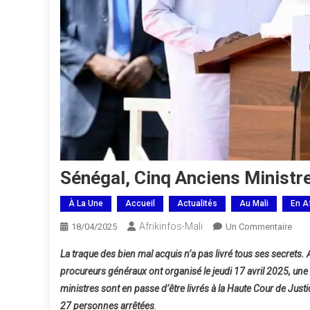
Sénégal, Cinq Anciens Ministr
À La Une
Accueil
Actualités
Au Mali
En A
Afrikinfos-Mali
Sur
18/04/2025
Un Commentaire
Séné
La traque des bien mal acquis n’a pas livré tous ses secrets. 
Cinq
procureurs généraux ont organisé le jeudi 17 avril 2025, une 
Anci
ministres sont en passe d’être livrés à la Haute Cour de Justic
Mini
27 personnes arrêtées
.
Livr