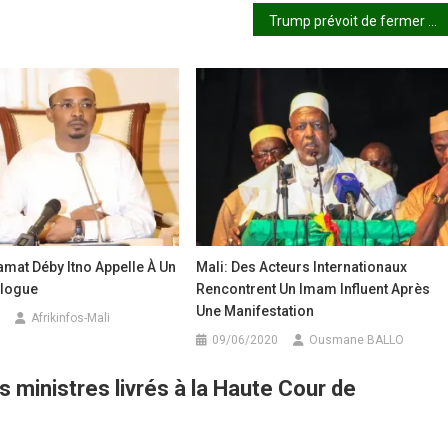
Trump prévoit de fermer six ambassades américaines en Afrique
mat Déby Itno Appelle À Un
Mali: Des Acteurs Internationaux
alogue
Rencontrent Un Imam Influent Après
Une Manifestation
Afrikinfos-Mali
09/06/2020
Ousmane BALLO
s ministres livrés à la Haute Cour de