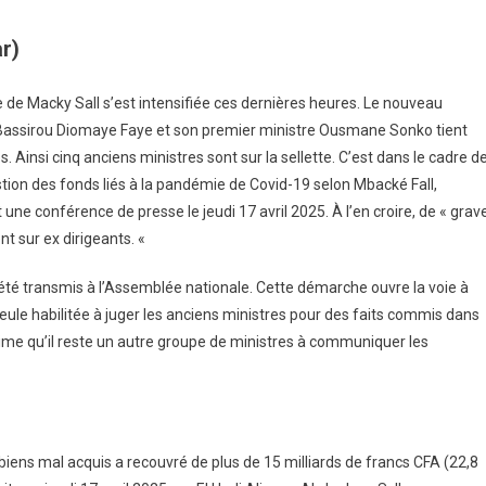
r)
te
 de Macky Sall s’est intensifiée ces dernières heures. Le nouveau
 Bassirou Diomaye Faye et son premier ministre Ousmane Sonko tient
ice
. Ainsi cinq anciens ministres sont sur la sellette. C’est dans le cadre d
stion des fonds liés à la pandémie de Covid-19 selon Mbacké Fall,
 une conférence de presse le jeudi 17 avril 2025. À l’en croire, de « grav
t sur ex dirigeants. «
 été transmis à l’Assemblée nationale. Cette démarche ouvre la voie à
eule habilitée à juger les anciens ministres pour des faits commis dans
estime qu’il reste un autre groupe de ministres à communiquer les
s biens mal acquis a recouvré de plus de 15 milliards de francs CFA (22,8