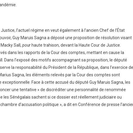
 pandémie.
 Justice, l’actuel régime en veut également à l’ancien Chef de l’État
pouvoir, Guy Maruis Sagna a déposé une proposition de résolution visant
 Macky Sall,
pour
haute trahison, devant la Haute Cour de Justice.
relevés dans les rapports de la Cour des comptes, mettant en cause la
ll. Dans l’exposé des motifs accompagnant sa proposition, le député
éserve la responsabilité du Président de la République, dans l’exercice d
 Marius Sagna, les éléments relevés par la Cour des comptes sont
exceptionnelle. Face à cette accusé du député Guy Maruis Sagna, les
énoncer une tentative » de discréditer une personnalité de renommée
ue les Sénégalais sachent si ce dossier est réellement judiciaire ou
chambre d’accusation politique », a dit en Conférence de presse l’ancie