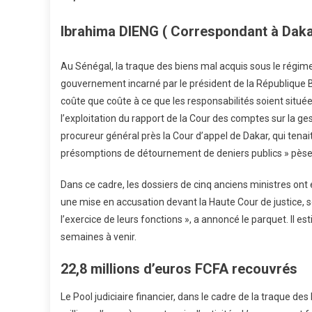
À
La
Ibrahima DIENG ( Correspondant à Daka
Hau
Cour
Au Sénégal, la traque des biens mal acquis sous le régime
De
gouvernement incarné par le président de la République
Just
coûte que coûte à ce que les responsabilités soient situées
l’exploitation du rapport de la Cour des comptes sur la ge
procureur général près la Cour d’appel de Dakar, qui tenait
présomptions de détournement de deniers publics » pèsen
Dans ce cadre, les dossiers de cinq anciens ministres ont
une mise en accusation devant la Haute Cour de justice, s
l’exercice de leurs fonctions », a annoncé le parquet. Il 
semaines à venir.
22,8 millions d’euros FCFA recouvrés
Le Pool judiciaire financier, dans le cadre de la traque de