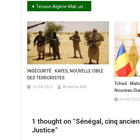
Navigation
Tension Algérie-Mali: une délégation d’opposants maliens attendue à Alger
de
l’article
INSÉCURITÉ : KAYES, NOUVELLE CIBLE
DES TERRORISTES
Tchad : Maha
16/04/2020
Afrikinfos-Mali
Nouveau Di
06/05/2025
1 thought on “
Sénégal, cinq ancien
Justice
”