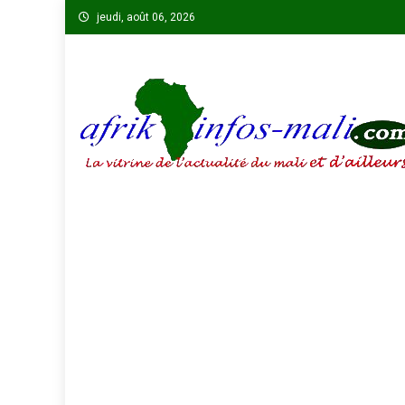
Skip
jeudi, août 06, 2026
to
content
AFRIKINFOS MALI
La vitrine de l'actualité du Mali et d'ailleurs