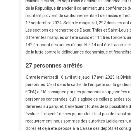
millions d’euros) en sept mois d’activités. L’annonce est f
de la République financier. Il co-animait une conférence de
montant provient de cautionnements et de saisies effectu
17 septembre 2024. Selon le magistrat, 292 dossiers ont é
Les sections de recherche de Dakar, Thiès et Saint-Louis 
différentes marques ont été saisis et 11 titres fonciers 
142 émanent des unités d’enquête, 14 ont été transmises p
de la lutte contre la délinquance économique et financière,
27 personnes arrêtés
Entre le mercredi 16 avril et le jeudi 17 avril 2025, la Divi
personnes. C’est dans le cadre de l’enquête sur la gestio
FCFA) a été consignée par des personnes soupçonnées de 
personnes concernées, qu’il s’agisse de celles placées sou
déférées au parquet, bénéficient toutes de la possibilité 
évoluer. L’objectif de ces poursuites n’est pas de trans
recouvrement, nous sommes des autorités judiciaires », a
d’ores et déjà été déposé à la Caisse des dépôts et consig