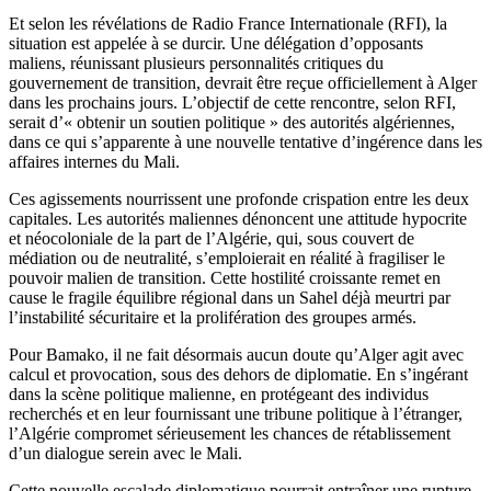
Et selon les révélations de Radio France Internationale (RFI), la
situation est appelée à se durcir. Une délégation d’opposants
maliens, réunissant plusieurs personnalités critiques du
gouvernement de transition, devrait être reçue officiellement à Alger
dans les prochains jours. L’objectif de cette rencontre, selon RFI,
serait d’« obtenir un soutien politique » des autorités algériennes,
dans ce qui s’apparente à une nouvelle tentative d’ingérence dans les
affaires internes du Mali.
Ces agissements nourrissent une profonde crispation entre les deux
capitales. Les autorités maliennes dénoncent une attitude hypocrite
et néocoloniale de la part de l’Algérie, qui, sous couvert de
médiation ou de neutralité, s’emploierait en réalité à fragiliser le
pouvoir malien de transition. Cette hostilité croissante remet en
cause le fragile équilibre régional dans un Sahel déjà meurtri par
l’instabilité sécuritaire et la prolifération des groupes armés.
Pour Bamako, il ne fait désormais aucun doute qu’Alger agit avec
calcul et provocation, sous des dehors de diplomatie. En s’ingérant
dans la scène politique malienne, en protégeant des individus
recherchés et en leur fournissant une tribune politique à l’étranger,
l’Algérie compromet sérieusement les chances de rétablissement
d’un dialogue serein avec le Mali.
Cette nouvelle escalade diplomatique pourrait entraîner une rupture