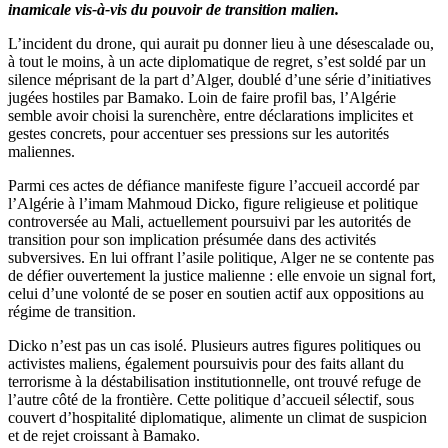
inamicale vis-à-vis du pouvoir de transition malien.
L’incident du drone, qui aurait pu donner lieu à une désescalade ou,
à tout le moins, à un acte diplomatique de regret, s’est soldé par un
silence méprisant de la part d’Alger, doublé d’une série d’initiatives
jugées hostiles par Bamako. Loin de faire profil bas, l’Algérie
semble avoir choisi la surenchère, entre déclarations implicites et
gestes concrets, pour accentuer ses pressions sur les autorités
maliennes.
Parmi ces actes de défiance manifeste figure l’accueil accordé par
l’Algérie à l’imam Mahmoud Dicko, figure religieuse et politique
controversée au Mali, actuellement poursuivi par les autorités de
transition pour son implication présumée dans des activités
subversives. En lui offrant l’asile politique, Alger ne se contente pas
de défier ouvertement la justice malienne : elle envoie un signal fort,
celui d’une volonté de se poser en soutien actif aux oppositions au
régime de transition.
Dicko n’est pas un cas isolé. Plusieurs autres figures politiques ou
activistes maliens, également poursuivis pour des faits allant du
terrorisme à la déstabilisation institutionnelle, ont trouvé refuge de
l’autre côté de la frontière. Cette politique d’accueil sélectif, sous
couvert d’hospitalité diplomatique, alimente un climat de suspicion
et de rejet croissant à Bamako.