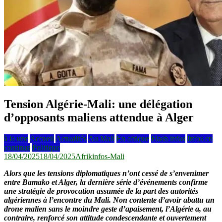
Tension Algérie-Mali: une délégation
d’opposants maliens attendue à Alger
à la une
Accueil
Actualités
Au Mali
En afrique
Flash infos
Infos en
continus
Politique
18/04/2025
18/04/2025
Afrikinfos-Mali
Alors que les tensions diplomatiques n’ont cessé de s’envenimer
entre Bamako et Alger, la dernière série d’événements confirme
une stratégie de provocation assumée de la part des autorités
algériennes à l’encontre du Mali. Non contente d’avoir abattu un
drone malien sans le moindre geste d’apaisement, l’Algérie a, au
contraire, renforcé son attitude condescendante et ouvertement