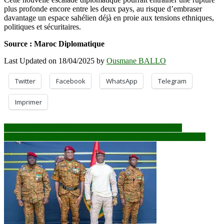
plus profonde encore entre les deux pays, au risque d’embraser
davantage un espace sahélien déjà en proie aux tensions ethniques,
politiques et sécuritaires.
Source : Maroc Diplomatique
Last Updated on 18/04/2025 by
Ousmane BALLO
Twitter
Facebook
WhatsApp
Telegram
Imprimer
Navigation
Niger : remaniement technique au sein du gouvernement
Sénégal, cinq anciens ministres livrés à la Haute Cour de Justice
de
l’article