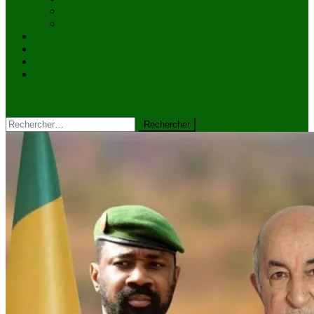
Culture
Faits divers
Sports
VIDÉOS
Kiosque à journaux
CONTACT
site mode button
Rechercher :