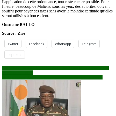
l’application de cette ordonnance, tout reste encore possible. Pour
l’heure, beaucoup de Maliens, sous les yeux des autorités, doivent
souffrir pour payer ces taxes sans avoir la moindre certitude qu’elles
seront utilisées à bon escient.
Ousmane BALLO
Source : Ziré
Twitter
Facebook
WhatsApp
Telegram
Imprimer
Navigation
Ambassade du Mali à Genève en Suisse : Plus de 312 millions de
FCFA non justifiés
de
Bollé mineurs filles et garçons : un système WASH maîtrisé !
l’article