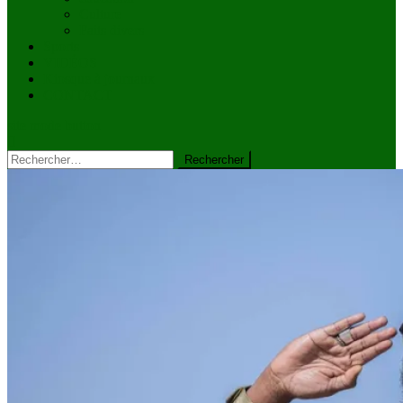
Culture
Faits divers
Sports
VIDÉOS
Kiosque à journaux
CONTACT
site mode button
Rechercher :