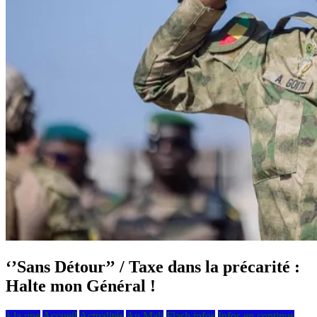
‘’Sans Détour’’ / Taxe dans la précarité :
Halte mon Général !
à la une
Accueil
Actualités
Au Mali
Flash infos
Infos en continus