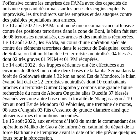
l’offensive contre les emprises des FAMa avec des capacités de
nuisance reposant désormais sur les poses des engins explosifs
improvisés, les tirs indirects sur les emprises et des attaques contre
des paisibles populations non armées.
Le 10 août 2022 les FAMa ont mené une reconnaissance offensive
contre des positions terroristes dans la zone de Boni, le bilan fait état
de 08 terroristes neutralisés, des armes et des munitions récupérées.
Le 13 août 2022 , les FAMa, au cours d’une opération spéciale
contre des éléments terroristes dans le secteur de Balaguina, cercle
de Sofara, on fait un bilan de : 05 terroristes neutralisés,04 blessés
dont 02 très graves 01 PKM et 01 PM récupérés.
Le 14 août 2022 , des frappes aériennes ont été effectuées aux
environs de 00h38 mn contre deux bases de la katiba Serma dans la
forêt de Godowaré située à 32 km au nord Est de Mondoro, le bilan
évalué fait état de 22 terroristes neutralisés dont 10 combattants
proches du terroriste Oumar Ongoiba y compris une grande figure
recherchée du nom de Aboura Ongoiba alias Ouzeifa 37 blessés
évacués vers une autre base dans la localité de Niangassagou à 19
km au nord Est de Mondoro 02 véhicules, une trentaine de motos,
08 sacs d’engrais,03 fûts d’essence de grande diamètre ainsi que
plusieurs armes et munitions incendiés.
Le 15 août 2022, aux environs d’1h00 du matin le commandant des
opérations Maliko de Gao a été informé en catimini du départ de la
force Barkhane de l’emprise avant la date officielle prévue quelques
jours pour la rétrocession.