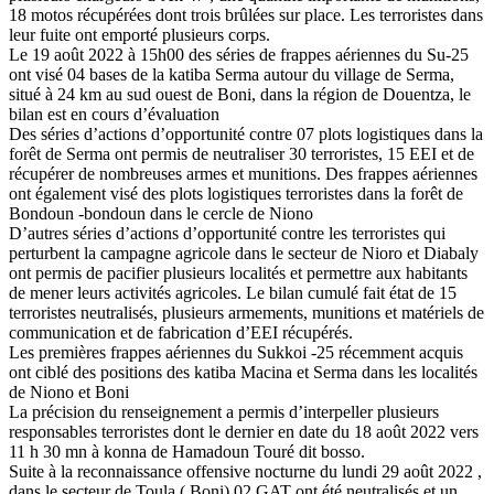
18 motos récupérées dont trois brûlées sur place. Les terroristes dans
leur fuite ont emporté plusieurs corps.
Le 19 août 2022 à 15h00 des séries de frappes aériennes du Su-25
ont visé 04 bases de la katiba Serma autour du village de Serma,
situé à 24 km au sud ouest de Boni, dans la région de Douentza, le
bilan est en cours d’évaluation
Des séries d’actions d’opportunité contre 07 plots logistiques dans la
forêt de Serma ont permis de neutraliser 30 terroristes, 15 EEI et de
récupérer de nombreuses armes et munitions. Des frappes aériennes
ont également visé des plots logistiques terroristes dans la forêt de
Bondoun -bondoun dans le cercle de Niono
D’autres séries d’actions d’opportunité contre les terroristes qui
perturbent la campagne agricole dans le secteur de Nioro et Diabaly
ont permis de pacifier plusieurs localités et permettre aux habitants
de mener leurs activités agricoles. Le bilan cumulé fait état de 15
terroristes neutralisés, plusieurs armements, munitions et matériels de
communication et de fabrication d’EEI récupérés.
Les premières frappes aériennes du Sukkoi -25 récemment acquis
ont ciblé des positions des katiba Macina et Serma dans les localités
de Niono et Boni
La précision du renseignement a permis d’interpeller plusieurs
responsables terroristes dont le dernier en date du 18 août 2022 vers
11 h 30 mn à konna de Hamadoun Touré dit bosso.
Suite à la reconnaissance offensive nocturne du lundi 29 août 2022 ,
dans le secteur de Toula ( Boni) 02 GAT ont été neutralisés et un