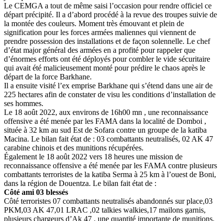
Le CEMGA a tout de même saisi l’occasion pour rendre officiel ce
départ précipité. Il a d’abord procédé à la revue des troupes suivie de
la montée des couleurs. Moment très émouvant et plein de
signification pour les forces armées maliennes qui viennent de
prendre possession des installations et de façon solennelle. Le chef
d’état major général des armées en a profité pour rappeler que
d’énormes efforts ont été déployés pour combler le vide sécuritaire
qui avait été malicieusement monté pour prédire le chaos après le
départ de la force Barkhane.
Il a ensuite visité l’ex emprise Barkhane qui s’étend dans une air de
225 hectares afin de constater de visu les conditions d’installation de
ses hommes.
Le 18 août 2022, aux environs de 16h00 mn , une reconnaissance
offensive a été menée par les FAMA dans la localité de Domboi ,
située à 32 km au sud Est de Sofara contre un groupe de la katiba
Macina. Le bilan fait état de : 03 combattants neutralisés, 02 AK 47
carabine chinois et des munitions récupérées.
Également le 18 août 2022 vers 18 heures une mission de
reconnaissance offensive a été menée par les FAMA contre plusieurs
combattants terroristes de la katiba Serma à 25 km à l’ouest de Boni,
dans la région de Douentza. Le bilan fait état de :
Côté ami 03 blessés
Côté terroristes 07 combattants neutralisés abandonnés sur place,03
PKM,03 AK 47,01 LRAC ,02 talkies walkies,17 mailons garnis,
plusieurs chargeurs d’Ak 47 , une quantité importante de munitions,