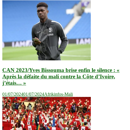
CAN 2023/Yves Bissouma brise enfin le silence : «
Après la défaite du mali contre la Côte d’Ivoire,
j’étais… »
01/07/2024
01/07/2024
Afrikinfos-Mali