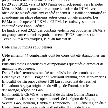
Le 20 août 2022, vers 13 h00 l’unité de check-point , vers la sortie
Ménaka Kidal a repoussé une attaque terroriste du JNIM avec un
bilan de 02 blessés côté ami et côté ennemi 01 assaillant neutralisé et
abandonné sur place plusieurs autres corps ont été emporté. Les
FAMa ont récupéré 01 PKM et 05 PM. Les ratissages ont ont
continué avec l’appui aérien.
Le lundi 29 août 2022, des combats violents ont opposé les FAMa à
un groupe armé terroriste, probablement l’EIGS dans le secteur de
Tessit. Suite à ces attaques, le bilan fait état de :
Côté ami 03 morts et 08 blessés
Côté ennemi :44
combattants dont les corps ont été abandonnés sur
place
Plusieurs motos incendiées et d’importantes quantités d’armes et de
munitions récupérées.
Deux 2 chefs terroristes ont été neutralisés lors des combats entre
Lelehoye et Tessit. Il s’agit de : Youssouf Ibrahim, chef Markaz dans
la localité de Tin onor , située à 28 km au nord Est de Tessit et
Hamadoun Argaya originaire du village de Fourni, cercle
d’Ansongo, région de Gao.
En fin août, le CEMGA, le général de division Oumar Diarra a
sillonné tous les secteurs opérationnels de la région de Ségou,
Sevaré, Gao, Bourem, Bamba et Tombouctou. La 8 ème région était
la première étape de cette visite d’autorité. Il y va de façon