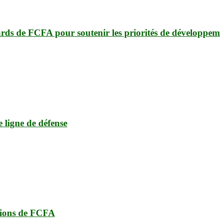
ards de FCFA pour soutenir les priorités de développem
e ligne de défense
lions de FCFA