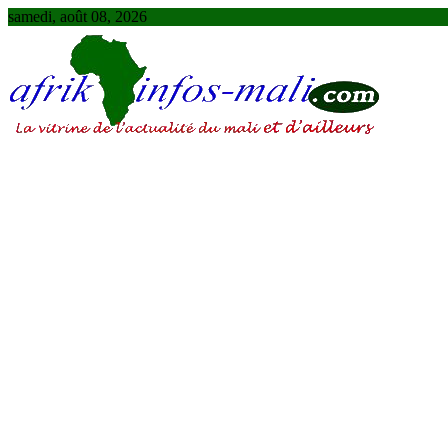
Skip
samedi, août 08, 2026
to
content
AFRIKINFOS MALI
La vitrine de l'actualité du Mali et d'ailleurs