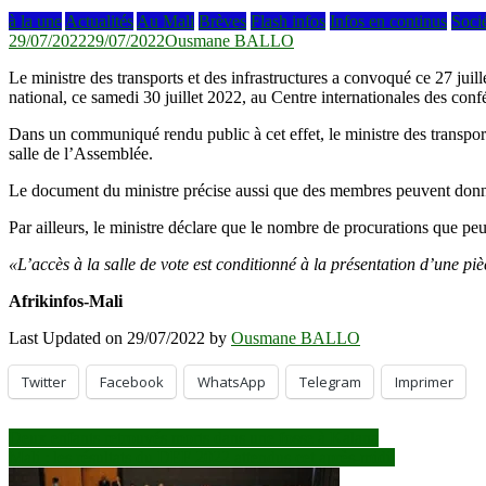
à la une
Actualités
Au Mali
Brèves
Flash infos
Infos en continus
Soci
29/07/2022
29/07/2022
Ousmane BALLO
Le ministre des transports et des infrastructures a convoqué ce 27 ju
national, ce samedi 30 juillet 2022, au Centre internationales des c
Dans un communiqué rendu public à cet effet, le ministre des transp
salle de l’Assemblée.
Le document du ministre précise aussi que des membres peuvent donner
Par ailleurs, le ministre déclare que le nombre de procurations que 
«L’accès à la salle de vote est conditionné à la présentation d’une piè
Afrikinfos-Mali
Last Updated on 29/07/2022 by
Ousmane BALLO
Twitter
Facebook
WhatsApp
Telegram
Imprimer
Navigation
Deux enfants retrouvés morts dans une fosse à Kalana
Mali : les résultats du DEF 2022 attendus cet après-midi
de