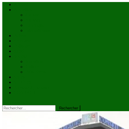
Accueil
Actualités
à la une
Au Mali
En afrique
Internationnal
Brèves
économie
Politique
Santé
Société
éducation
Culture
Faits divers
Sports
VIDÉOS
Kiosque à journaux
CONTACT
site mode button
Rechercher :