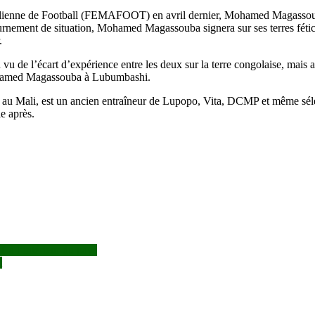
 malienne de Football (FEMAFOOT) en avril dernier, Mohamed Magassoub
ement de situation, Mohamed Magassouba signera sur ses terres fétiche
.
 vu de l’écart d’expérience entre les deux sur la terre congolaise, mais a
 Mohamed Magassouba à Lubumbashi.
ts au Mali, est un ancien entraîneur de Lupopo, Vita, DCMP et même sé
e après.
 à l’intérieur du pays
t