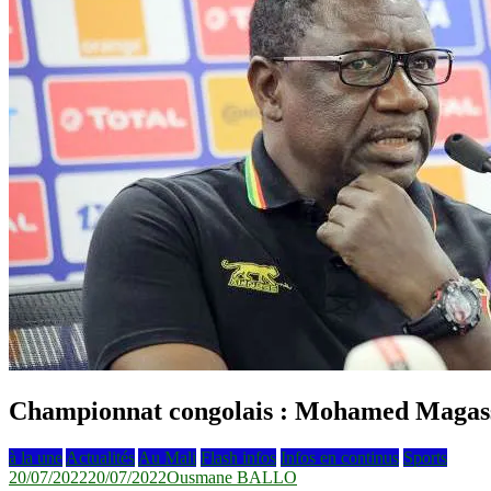
Championnat congolais : Mohamed Magas
à la une
Actualités
Au Mali
Flash infos
Infos en continus
Sports
20/07/2022
20/07/2022
Ousmane BALLO