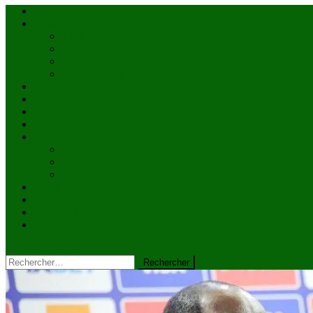
Accueil
Actualités
à la une
Au Mali
En afrique
Internationnal
Brèves
économie
Politique
Santé
Société
éducation
Culture
Faits divers
Sports
VIDÉOS
Kiosque à journaux
CONTACT
site mode button
Rechercher :