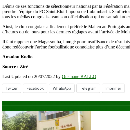
Démis de ses fonctions de sélectionneur national par la Fédération
prendre l’équipe du FC Saint-Éloi Lupopo de Lubumbashi. Sauf retourn
tous les médias congolais avant son officialisation qui ne saurait tarder
Ainsi, le club congolais a finalement préféré le Malien au Portugais au
d’heures ou de jours pour les derniers réglages avant l’arrivée de
Il faut rappeler que Magassouba, limogé pour insuffisance de résulta
donc redécouvrir l’arène footballistique congolaise plus d’une décenni
Amadou Kodio
Source : Ziré
Last Updated on 20/07/2022 by
Ousmane BALLO
Twitter
Facebook
WhatsApp
Telegram
Imprimer
Navigation
Vulgarisation de la nouvelle loi électorale : la Commission Loi du CNT
Grogne aux Impôts : un préavis de grève sur la table du gouvernemen
de
l’article