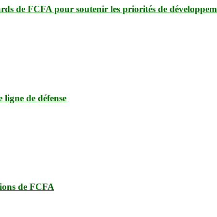
ards de FCFA pour soutenir les priorités de développem
e ligne de défense
lions de FCFA