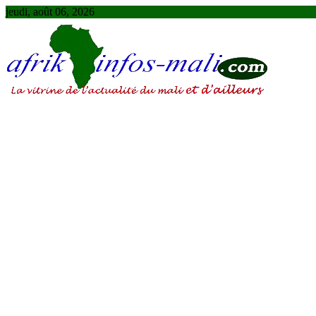
Skip
jeudi, août 06, 2026
to
content
AFRIKINFOS MALI
La vitrine de l'actualité du Mali et d'ailleurs