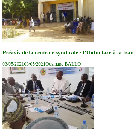
Préavis de la centrale syndicale : l’Untm face à la tran
03/05/2021
03/05/2021
Ousmane BALLO