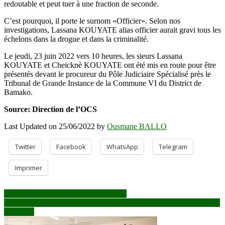
redoutable et peut tuer à une fraction de seconde.
C’est pourquoi, il porte le surnom «Officier». Selon nos
investigations, Lassana KOUYATE alias officier aurait gravi tous les
échelons dans la drogue et dans la criminalité.
Le jeudi, 23 juin 2022 vers 10 heures, les sieurs Lassana
KOUYATE et Cheicknè KOUYATE ont été mis en route pour être
présentés devant le procureur du Pôle Judiciaire Spécialisé près le
Tribunal de Grande Instance de la Commune VI du District de
Bamako.
Source: Direction de l’OCS
Last Updated on 25/06/2022 by
Ousmane BALLO
Twitter
Facebook
WhatsApp
Telegram
Imprimer
Navigation
Loi électorale: les bons points du CNT
Promulguer ou promulguera pas ? : Perspectives pour la nouvelle loi
de
électorale
l’article