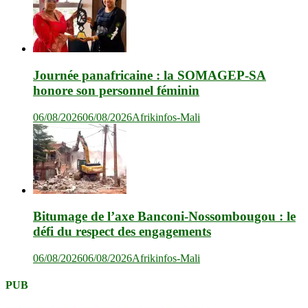
Journée panafricaine : la SOMAGEP-SA
honore son personnel féminin
06/08/2026
06/08/2026
Afrikinfos-Mali
Bitumage de l’axe Banconi-Nossombougou : le
défi du respect des engagements
06/08/2026
06/08/2026
Afrikinfos-Mali
PUB