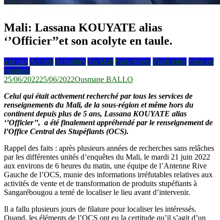
Mali: Lassana KOUYATE alias
‘’Officier’’et son acolyte en taule.
à la une
Accueil
Actualités
Au Mali
Faits divers
Flash infos
Infos en
continus
25/06/2022
25/06/2022
Ousmane BALLO
Celui qui était activement recherché par tous les services de
renseignements du Mali, de la sous-région et même hors du
continent depuis plus de 5 ans, Lassana KOUYATE alias
‘’Officier’’, a été finalement appréhendé par le renseignement de
l’Office Central des Stupéfiants (OCS).
Rappel des faits : après plusieurs années de recherches sans relâches
par les différentes unités d’enquêtes du Mali, le mardi 21 juin 2022
aux environs de 6 heures du matin, une équipe de l’Antenne Rive
Gauche de l’OCS, munie des informations irréfutables relatives aux
activités de vente et de transformation de produits stupéfiants à
Sangarébougou a tenté de localiser le lieu avant d’intervenir.
Il a fallu plusieurs jours de filature pour localiser les intéressés.
Quand, les éléments de l’OCS ont eu la certitude qu’il s’agit d’un