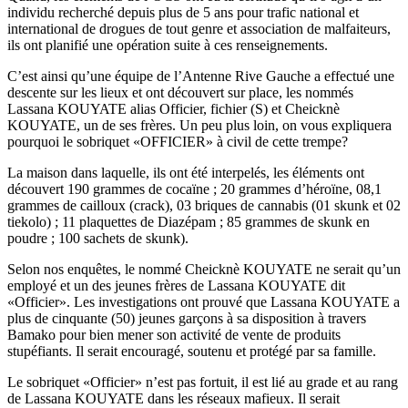
individu recherché depuis plus de 5 ans pour trafic national et
international de drogues de tout genre et association de malfaiteurs,
ils ont planifié une opération suite à ces renseignements.
C’est ainsi qu’une équipe de l’Antenne Rive Gauche a effectué une
descente sur les lieux et ont découvert sur place, les nommés
Lassana KOUYATE alias Officier, fichier (S) et Cheicknè
KOUYATE, un de ses frères. Un peu plus loin, on vous expliquera
pourquoi le sobriquet «OFFICIER» à civil de cette trempe?
La maison dans laquelle, ils ont été interpelés, les éléments ont
découvert 190 grammes de cocaïne ; 20 grammes d’héroïne, 08,1
grammes de cailloux (crack), 03 briques de cannabis (01 skunk et 02
tiekolo) ; 11 plaquettes de Diazépam ; 85 grammes de skunk en
poudre ; 100 sachets de skunk).
Selon nos enquêtes, le nommé Cheicknè KOUYATE ne serait qu’un
employé et un des jeunes frères de Lassana KOUYATE dit
«Officier». Les investigations ont prouvé que Lassana KOUYATE a
plus de cinquante (50) jeunes garçons à sa disposition à travers
Bamako pour bien mener son activité de vente de produits
stupéfiants. Il serait encouragé, soutenu et protégé par sa famille.
Le sobriquet «Officier» n’est pas fortuit, il est lié au grade et au rang
de Lassana KOUYATE dans les réseaux mafieux. Il serait