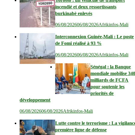
Yorosso : un véhicule de transport
incendié et deux ressortissants
burkinabè enlevés
06/08/2026
06/08/2026
Afrikinfos-Mali
Interconnexion Guinée-Mali : Le poste
de Fomi réalisé à 93 %
06/08/2026
06/08/2026
Afrikinfos-Mali
Sénégal : la Banque
mondiale mobilise 34
milliards de FCFA
pour soutenir les
priorités de
développement
06/08/2026
06/08/2026
Afrikinfos-Mali
Lutte contre le terrorisme : La vigilanc
première ligne de défense