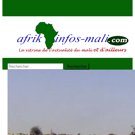
site mode button
AFRIKINFOS MALI
La vitrine de l'actualité du Mali et d'ailleurs
Rechercher :