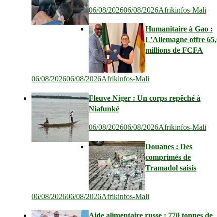
06/08/2026
06/08/2026
Afrikinfos-Mali
Humanitaire à Gao :
L’Allemagne offre 65
millions de FCFA
06/08/2026
06/08/2026
Afrikinfos-Mali
Fleuve Niger : Un corps repêché à
Niafunké
06/08/2026
06/08/2026
Afrikinfos-Mali
Douanes : Des
comprimés de
Tramadol saisis
06/08/2026
06/08/2026
Afrikinfos-Mali
Aide alimentaire russe : 770 tonnes de