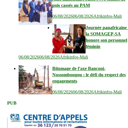
pois cassés au PAM
06/08/2026
06/08/2026
Afrikinfos-Mali
Journée panafricaine 
la SOMAGEP-SA
honore son personnel
féminin
06/08/2026
06/08/2026
Afrikinfos-Mali
Bitumage de l’axe Banconi-
Nossombougou : le défi du respect des
engagements
06/08/2026
06/08/2026
Afrikinfos-Mali
PUB