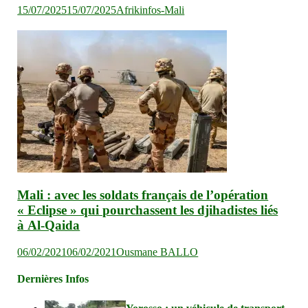
15/07/2025
15/07/2025
Afrikinfos-Mali
Mali : avec les soldats français de l’opération
« Eclipse » qui pourchassent les djihadistes liés
à Al-Qaida
06/02/2021
06/02/2021
Ousmane BALLO
Dernières Infos