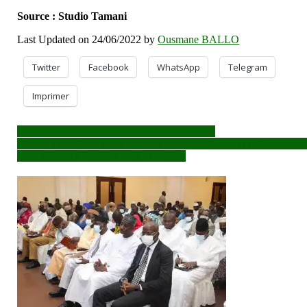
Source : Studio Tamani
Last Updated on 24/06/2022 by
Ousmane BALLO
Twitter
Facebook
WhatsApp
Telegram
Imprimer
Navigation
Attaque de deux camions à 15 km de Menaka
Arrêté pour affaire d’équipements militaires: Le ministre Camara es
de
en prison depuis 9 mois, sans jugement
l’article