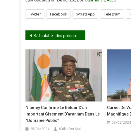
Last Updated on 24/06/2022 by
Ousmane BALLO
Twitter
Facebook
WhatsApp
Telegram
Navigation
Bafoulabé : des présumés voleurs de bétail arrêtés
de
l’article
Niamey Confirme Le Retour D’un
Carnet De Vo
Important Gisement D’uranium Dans Le
Magnifique 
“domaine Public”
03/08/2024
25/06/2024
Afrikinfos-Mali