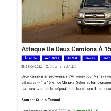
Attaque De Deux Camions À 1
À La Une
Actualités
Au Mali
Brèves
Flash
Ousmane BALLO
24/06/2022
Deux camions en provenance d’Ansongo pour Ménaka ont 
véhicules 4×4, à 15 km de Menaka. Selon les témoignages
camions avant de les dépouiller de leurs biens. Ils ont en
Source : Studio Tamani