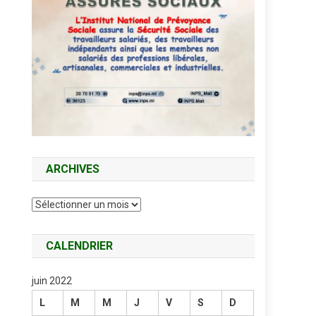
ARCHIVES
Archives
CALENDRIER
juin 2022
L
M
M
J
V
S
D