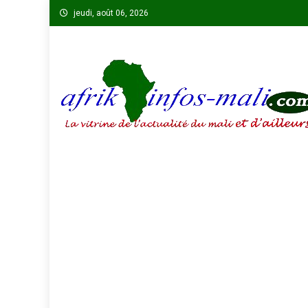
Skip
jeudi, août 06, 2026
to
content
AFRIKINFOS MALI
La vitrine de l'actualité du Mali et d'ailleurs