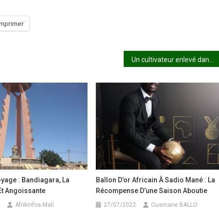
Imprimer
Un cultivateur enlevé dans le cercle de Macina
yage : Bandiagara, La
Ballon D’or Africain À Sadio Mané : La
Et Angoissante
Récompense D’une Saison Aboutie
Afrikinfos-Mali
27/07/2022
Ousmane BALLO