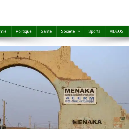
mie
Politique
Santé
Société
Sports
VIDÉOS