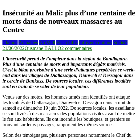
Insécurité au Mali: plus d’une centaine de
morts dans de nouveaux massacres au
Centre
à la une
Actualités
Au Mali
Flash infos
Infos en continus
Société
sur
21/06/2022
Ousmane BALLO
2 commentaires
Insécurité
L’insécurité prend de l’ampleur dans la région de Bandiagara.
au
Plus d’une centaine de morts et d’importants dégâts matériels.
Mali:
C’est le bilan provisoire d’une série d’attaques perpétrées ce week-
plus
end dans les villages de Diallassagou, Dianweli et Dessagou dans
d’une
le cercle de Bankass. De sources locales, ces différentes localités
centaine
sont en train de se vider de leur population.
de
morts
Venus sur des motos, les hommes armés non identifiés ont attaqué
dans
les localités de Diallassagou, Dianweli et Dessagou dans la nuit du
de
samedi au dimanche 19 juin 2022. De sources locales, les assaillants
nouveaux
se sont livrés à des massacres des populations civiles avant de mettre
massacres
le feu aux habitations. Ils ont incendié les boutiques, et greniers se
au
trouvant sur leurs passages, rapportent les mêmes sources.
Centre
Selon des témoignages, plusieurs personnes notamment le Chef du