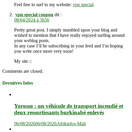
Feel free to surf to my website:
vpn special
vpn special coupon
dit :
08/04/2024 à 3h56
Pretty great post. I simply stumbled upon your blog and
wished to mention that I have really enjoyed surfing around
your weblog posts.
In any case I’ll be subscribing in your feed and I’m hoping
you write once more very soon!
My site ::
Comments are closed.
Dernières Infos
Yorosso : un véhicule de transport incendié et
deux ressortissants burkinabè enlevés
06/08/2026
06/08/2026
Afrikinfos-Mali