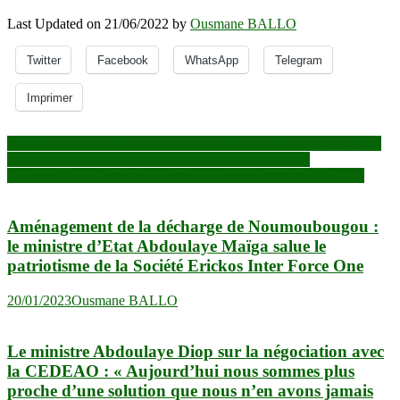
Last Updated on 21/06/2022 by
Ousmane BALLO
Twitter
Facebook
WhatsApp
Telegram
Imprimer
Navigation
Présidence, gouvernement, conseil national de transition : Le CNT
réussira-t-il là où les deux autres organes ont échoué ?
de
La nouvelle loi électorale « divise » le gouvernement et le CNT
l’article
Aménagement de la décharge de Noumoubougou :
le ministre d’Etat Abdoulaye Maïga salue le
patriotisme de la Société Erickos Inter Force One
20/01/2023
Ousmane BALLO
Le ministre Abdoulaye Diop sur la négociation avec
la CEDEAO : « Aujourd’hui nous sommes plus
proche d’une solution que nous n’en avons jamais