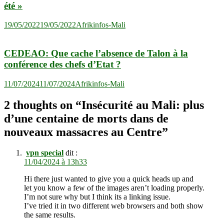
été »
19/05/2022
19/05/2022
Afrikinfos-Mali
CEDEAO: Que cache l’absence de Talon à la
conférence des chefs d’Etat ?
11/07/2024
11/07/2024
Afrikinfos-Mali
2 thoughts on “
Insécurité au Mali: plus
d’une centaine de morts dans de
nouveaux massacres au Centre
”
vpn special
dit :
11/04/2024 à 13h33
Hi there just wanted to give you a quick heads up and
let you know a few of the images aren’t loading properly.
I’m not sure why but I think its a linking issue.
I’ve tried it in two different web browsers and both show
the same results.