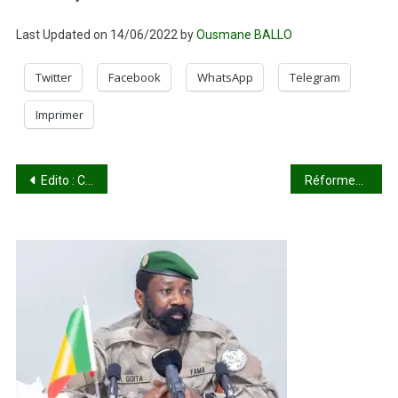
Last Updated on 14/06/2022 by
Ousmane BALLO
Twitter
Facebook
WhatsApp
Telegram
Imprimer
Navigation
Edito : Choguel se ramolli enfin !
Réformes politiques et institutionnelles : le processus d’élaboration de la nouvelle constitution lancée
de
l’article