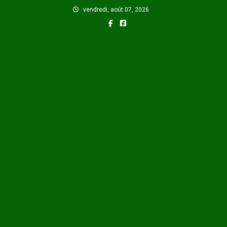
Skip
vendredi, août 07, 2026
to
content