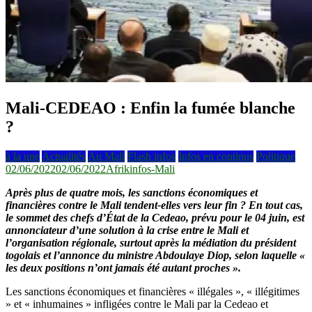
Mali-CEDEAO : Enfin la fumée blanche
?
à la une
Actualités
Au Mali
Flash infos
Infos en continus
Politique
02/06/2022
02/06/2022
Afrikinfos-Mali
Après plus de quatre mois, les sanctions économiques et
financières contre le Mali tendent-elles vers leur fin ? En tout cas,
le sommet des chefs d’État de la Cedeao, prévu pour le 04 juin, est
annonciateur d’une solution à la crise entre le Mali et
l’organisation régionale, surtout après la médiation du président
togolais et l’annonce du ministre Abdoulaye Diop, selon laquelle «
les deux positions n’ont jamais été autant proches ».
Les sanctions économiques et financières « illégales », « illégitimes
» et « inhumaines » infligées contre le Mali par la Cedeao et