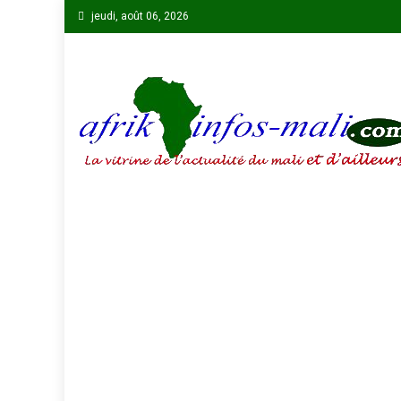
Skip
jeudi, août 06, 2026
to
content
AFRIKINFOS MALI
La vitrine de l'actualité du Mali et d'ailleurs