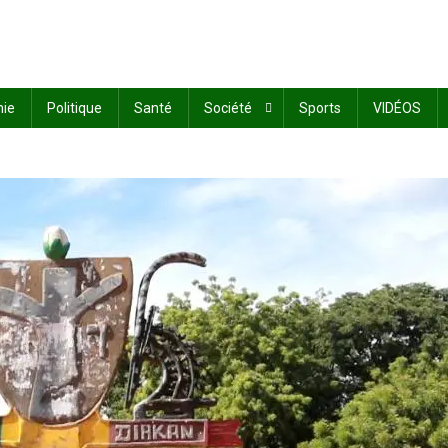
ie
Politique
Santé
Société
Sports
VIDÉOS