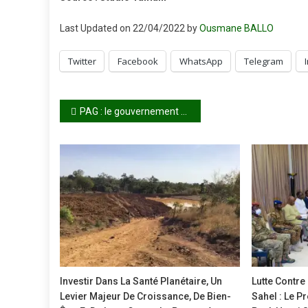
Last Updated on 22/04/2022 by
Ousmane BALLO
Twitter
Facebook
WhatsApp
Telegram
Navigation
PAG : le gouvernement s’apprête à lancer la mise en œuvre pour 2 ans, annonce le PM
de
l’article
Investir Dans La Santé Planétaire, Un
Lutte Contre
Levier Majeur De Croissance, De Bien-
Sahel : Le P