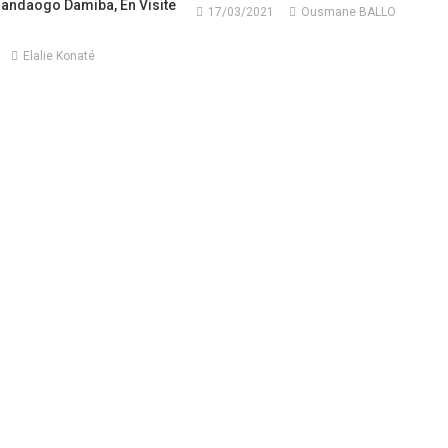
Sandaogo Damiba, En Visite
17/03/2021
Ousmane BALLO
Elalie Konaté