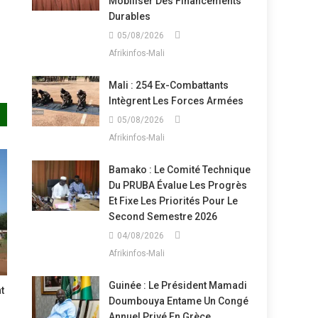
Mobiliser Des Financements
Durables
05/08/2026
Afrikinfos-Mali
Mali : 254 Ex-Combattants
Intègrent Les Forces Armées
05/08/2026
Afrikinfos-Mali
Bamako : Le Comité Technique
Du PRUBA Évalue Les Progrès
Et Fixe Les Priorités Pour Le
Second Semestre 2026
04/08/2026
Afrikinfos-Mali
Guinée : Le Président Mamadi
t
Doumbouya Entame Un Congé
Annuel Privé En Grèce