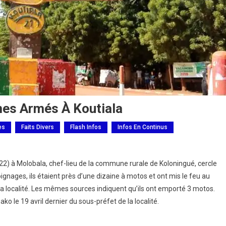
es Armés À Koutiala
es
Faits Divers
Flash Infos
Infos En Continus
) à Molobala, chef-lieu de la commune rurale de Koloningué, cercle
nages, ils étaient près d’une dizaine à motos et ont mis le feu au
la localité. Les mêmes sources indiquent qu’ils ont emporté 3 motos.
o le 19 avril dernier du sous-préfet de la localité.