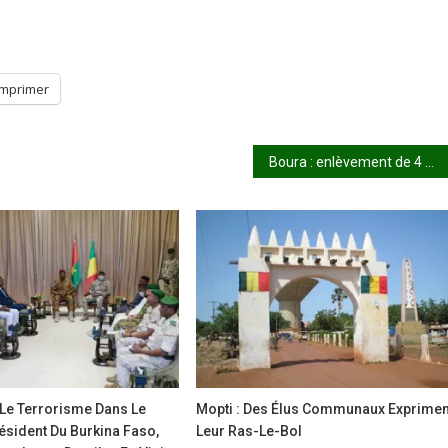
Imprimer
Boura : enlèvement de 4 personnes en mission
 Le Terrorisme Dans Le
Mopti : Des Élus Communaux Exprimen
résident Du Burkina Faso,
Leur Ras-Le-Bol