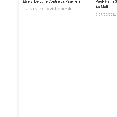
Être Et De Lutte Contre La Pauvreté
Paul-Henri 
Au Mali
22/01/2026
Afrikinfos-Mali
07/09/2022