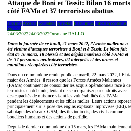
Attaque de Boni et Tessit: Bilan 16 morts
côté FAMa et 37 terroristes abattus
à la une
Accueil
Actualités
Au Mali
Flash infos
Infos en continus
Société
24/03/2022
24/03/2022
Ousmane BALLO
Dans la journée de ce lundi, 21 mars 2022, l’Armée malienne a
été victime d’attaques terroristes à Boni et à Tessit. Le bilan fait
état de 16 morts, 18 blessés et des dégâts matériels côté FAMa et
de 37 personnes neutralisées, 02 interpelés et des armes et
munitions récupérées côté terroristes.
Dans un communiqué rendu public ce mardi, 22 mars 2022, l’Etat-
major des Armées, il ressort que les Forces Armées Maliennes
(FAMa) continuent de consolider les acquis opérationnels face à de
terroristes en débande, tentant de se réorganiser par endroits avec
des capacités de nuisance visant les vulnérabilités des FAMa
pendant les déplacements et les cibles molles. Leurs actions repose
principalement sur la pose des engins explosifs improvisés (EEI), l
sabotage des réseaux GSM, des tirs indirects, des civils comme
boucliers humains et des actions de perfidie.
Depuis le dernier communiqué du 15 mars, les FAMa maintiennen