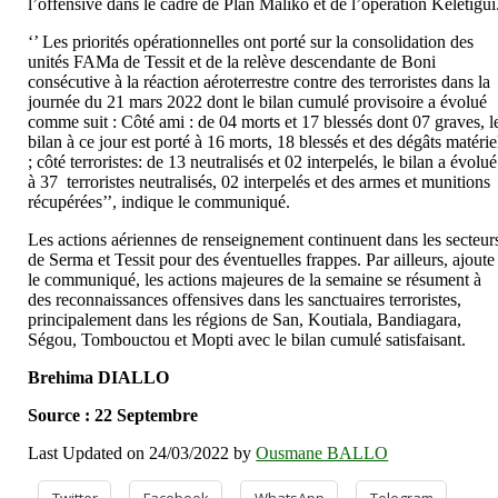
l’offensive dans le cadre de Plan Maliko et de l’opération Keletigui
‘’ Les priorités opérationnelles ont porté sur la consolidation des
unités FAMa de Tessit et de la relève descendante de Boni
consécutive à la réaction aéroterrestre contre des terroristes dans la
journée du 21 mars 2022 dont le bilan cumulé provisoire a évolué
comme suit : Côté ami : de 04 morts et 17 blessés dont 07 graves, l
bilan à ce jour est porté à 16 morts, 18 blessés et des dégâts matérie
; côté terroristes: de 13 neutralisés et 02 interpelés, le bilan a évolué
à 37 terroristes neutralisés, 02 interpelés et des armes et munitions
récupérées’’, indique le communiqué.
Les actions aériennes de renseignement continuent dans les secteur
de Serma et Tessit pour des éventuelles frappes. Par ailleurs, ajoute
le communiqué, les actions majeures de la semaine se résument à
des reconnaissances offensives dans les sanctuaires terroristes,
principalement dans les régions de San, Koutiala, Bandiagara,
Ségou, Tombouctou et Mopti avec le bilan cumulé satisfaisant.
Brehima DIALLO
Source : 22 Septembre
Last Updated on 24/03/2022 by
Ousmane BALLO
Twitter
Facebook
WhatsApp
Telegram