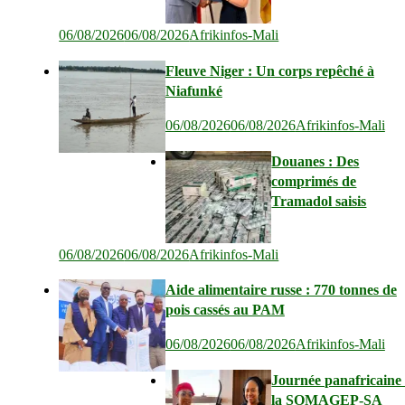
06/08/2026
06/08/2026
Afrikinfos-Mali
Fleuve Niger : Un corps repêché à
Niafunké
06/08/2026
06/08/2026
Afrikinfos-Mali
Douanes : Des
comprimés de
Tramadol saisis
06/08/2026
06/08/2026
Afrikinfos-Mali
Aide alimentaire russe : 770 tonnes de
pois cassés au PAM
06/08/2026
06/08/2026
Afrikinfos-Mali
Journée panafricaine 
la SOMAGEP-SA