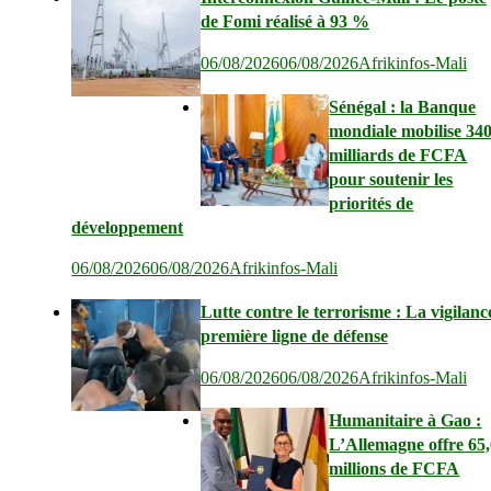
de Fomi réalisé à 93 %
06/08/2026
06/08/2026
Afrikinfos-Mali
Sénégal : la Banque
mondiale mobilise 34
milliards de FCFA
pour soutenir les
priorités de
développement
06/08/2026
06/08/2026
Afrikinfos-Mali
Lutte contre le terrorisme : La vigilanc
première ligne de défense
06/08/2026
06/08/2026
Afrikinfos-Mali
Humanitaire à Gao :
L’Allemagne offre 65
millions de FCFA