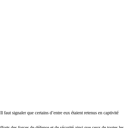
 Il faut signaler que certains d’entre eux étaient retenus en captivité
fforts des forces de défense et de sécurité ainsi que ceux de toutes les