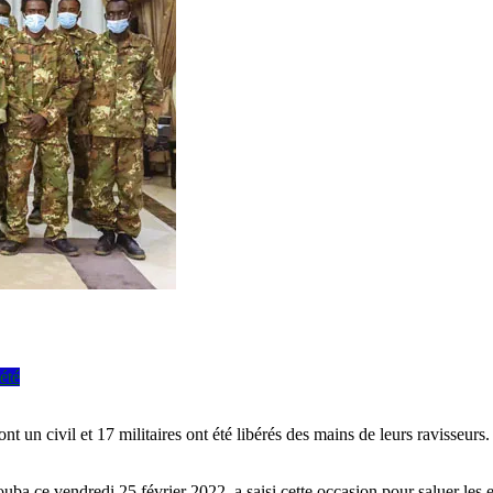
été
nt un civil et 17 militaires ont été libérés des mains de leurs ravisseurs.
ouba ce vendredi 25 février 2022, a saisi cette occasion pour saluer les e