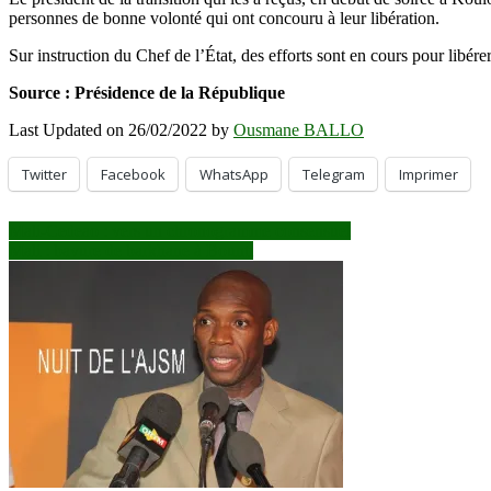
personnes de bonne volonté qui ont concouru à leur libération.
Sur instruction du Chef de l’État, des efforts sont en cours pour libérer 
Source : Présidence de la République
Last Updated on 26/02/2022 by
Ousmane BALLO
Twitter
Facebook
WhatsApp
Telegram
Imprimer
Navigation
Mali-Cedeao : vers un chronogramme consensuel
Mali : bavure de barkhane à Bounti
de
l’article