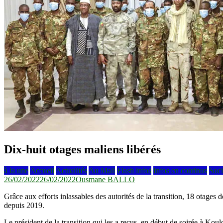
Dix-huit otages maliens libérés
à la une
Accueil
Actualités
Au Mali
Flash infos
Infos en continus
Soci
26/02/2022
26/02/2022
Ousmane BALLO
Grâce aux efforts inlassables des autorités de la transition, 18 otages do
depuis 2019.
Le président de la transition qui les a reçus, en début de soirée à Koul