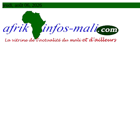
Skip
jeudi, août 06, 2026
to
content
AFRIKINFOS MALI
La vitrine de l'actualité du Mali et d'ailleurs