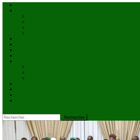
Accueil
Actualités
à la une
Au Mali
En afrique
Internationnal
Brèves
économie
Politique
Santé
Société
éducation
Culture
Faits divers
Sports
VIDÉOS
Kiosque à journaux
CONTACT
site mode button
Rechercher :