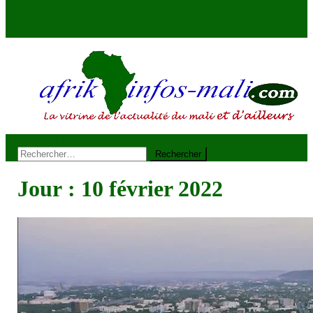
site mode button
AFRIKINFOS MALI
La vitrine de l'actualité du Mali et d'ailleurs
Rechercher :
Jour :
10 février 2022