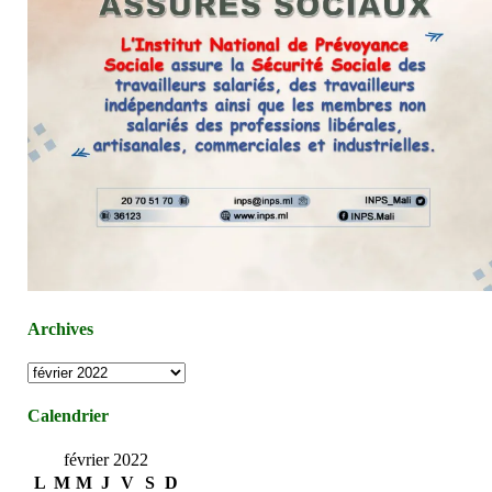
Archives
Archives
Calendrier
février 2022
L
M
M
J
V
S
D