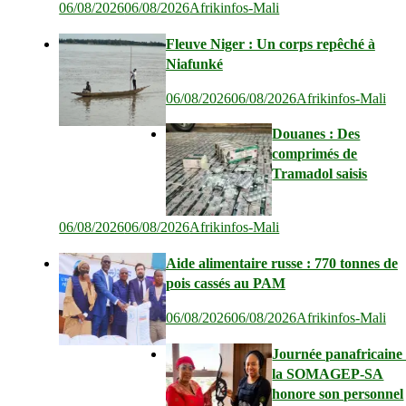
06/08/2026
06/08/2026
Afrikinfos-Mali
Fleuve Niger : Un corps repêché à
Niafunké
06/08/2026
06/08/2026
Afrikinfos-Mali
Douanes : Des
comprimés de
Tramadol saisis
06/08/2026
06/08/2026
Afrikinfos-Mali
Aide alimentaire russe : 770 tonnes de
pois cassés au PAM
06/08/2026
06/08/2026
Afrikinfos-Mali
Journée panafricaine 
la SOMAGEP-SA
honore son personnel