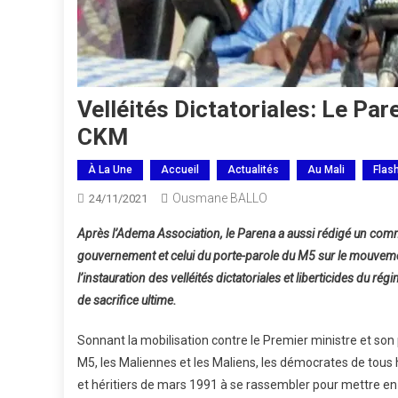
Velléités Dictatoriales: Le Pa
CKM
À La Une
Accueil
Actualités
Au Mali
Flas
Ousmane BALLO
24/11/2021
Après l’Adema Association, le Parena a aussi rédigé un comm
gouvernement et celui du porte-parole du M5 sur le mouvem
l’instauration des velléités dictatoriales et liberticides du 
de sacrifice ultime.
Sonnant la mobilisation contre le Premier ministre et son p
M5, les Maliennes et les Maliens, les démocrates de tous ho
et héritiers de mars 1991 à se rassembler pour mettre en éc