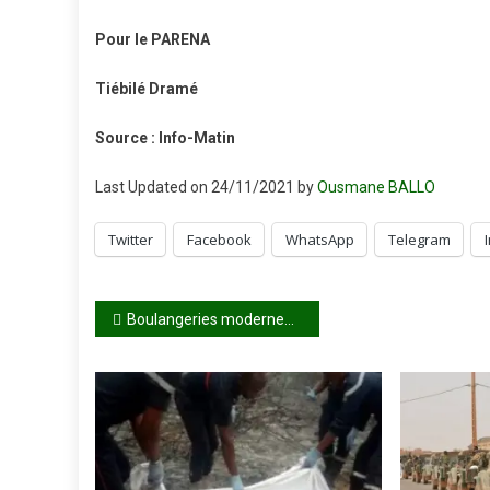
Pour le PARENA
Tiébilé Dramé
Source : Info-Matin
Last Updated on 24/11/2021 by
Ousmane BALLO
Twitter
Facebook
WhatsApp
Telegram
Navigation
Boulangeries modernes : les salariés en grève le 20 décembre
de
l’article