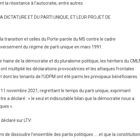
nt la résistance à l’autocratie, entre autres.
 DICTATURE ET DU PARTI UNIQUE, ET LEUR PROJET DE
 transition et celles du Porte-parole du M5 contre le cadre
enversement du régime de parti unique en mars 1991.
 haine de la démocratie et du pluralisme politique, les héritiers du CML
ont multiplié les déclarations provocatrices et les attaques frontales
 dont les tenants de l’UDPM ont été parmi les principaux bénéficiaires.
 le 11 novembre 2021, regrettant le temps du parti unique, exprimant
re a déclaré : « le seul et indiscutable bilan que la démocratie nous a
iques ».
déclaré sur LTV:
i de dissoudre l’ensemble des partis politiques …..et que la constitution