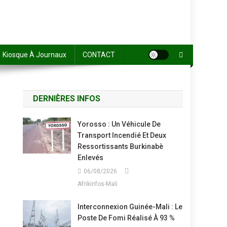
Kiosque À Journaux
CONTACT
DERNIÈRES INFOS
Yorosso : Un Véhicule De
Transport Incendié Et Deux
Ressortissants Burkinabè
Enlevés
06/08/2026
Afrikinfos-Mali
Interconnexion Guinée-Mali : Le
Poste De Fomi Réalisé À 93 %