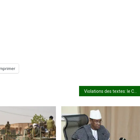
Imprimer
Violations des textes: le CPS-URD charge