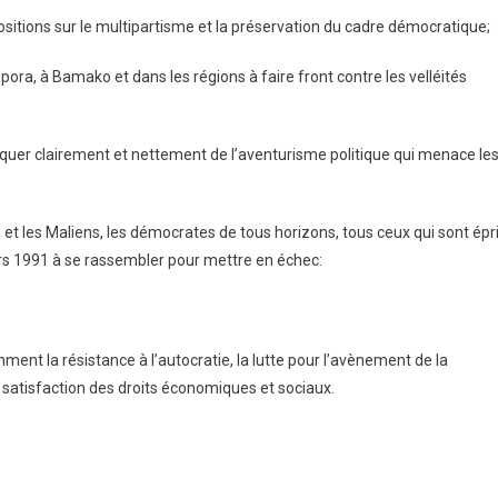
s positions sur le multipartisme et la préservation du cadre démocratique;
spora, à Bamako et dans les régions à faire front contre les velléités
rquer clairement et nettement de l’aventurisme politique qui menace le
s et les Maliens, les démocrates de tous horizons, tous ceux qui sont épr
 mars 1991 à se rassembler pour mettre en échec:
tamment la résistance à l’autocratie, la lutte pour l’avènement de la
 satisfaction des droits économiques et sociaux.