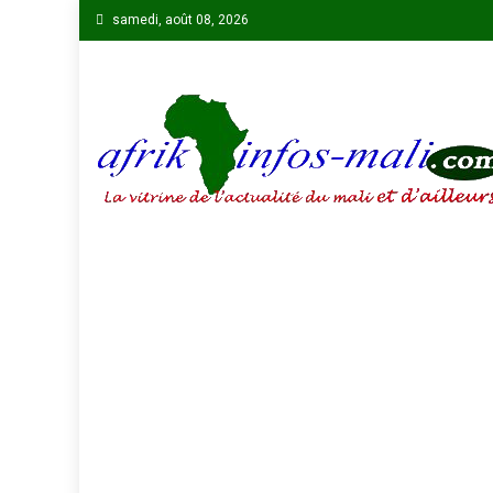
Skip
samedi, août 08, 2026
to
content
AFRIKINFOS MALI
La vitrine de l'actualité du Mali et d'ailleurs