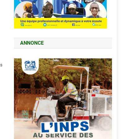
ANNONCE
s
is