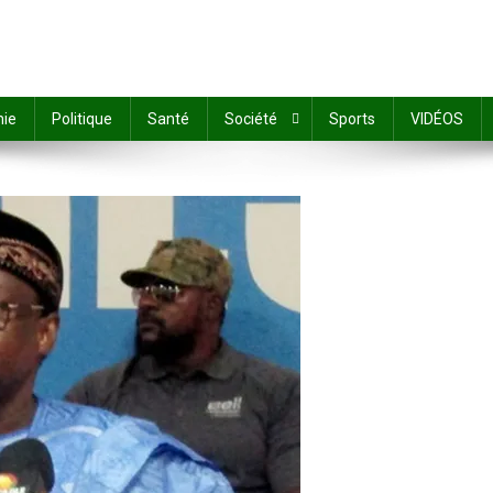
ie
Politique
Santé
Société
Sports
VIDÉOS