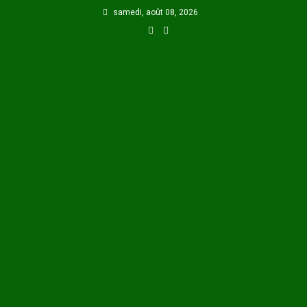
Skip
samedi, août 08, 2026
to
content