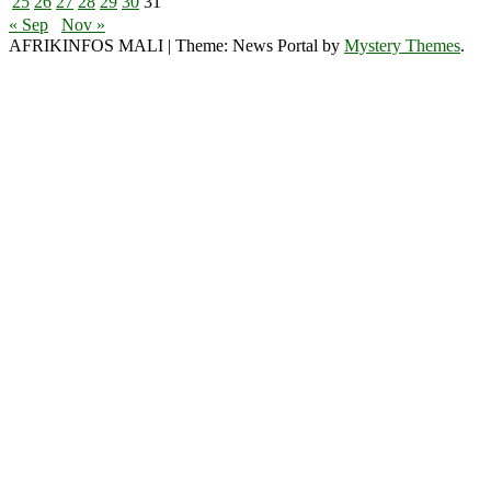
25
26
27
28
29
30
31
« Sep
Nov »
AFRIKINFOS MALI
|
Theme: News Portal by
Mystery Themes
.