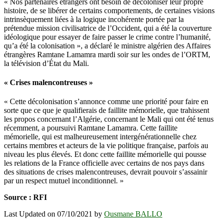
« Nos partenaires étrangers ont besoin de décoloniser leur propre
histoire, de se libérer de certains comportements, de certaines visions
intrinsèquement liées à la logique incohérente portée par la
prétendue mission civilisatrice de l’Occident, qui a été la couverture
idéologique pour essayer de faire passer le crime contre l’humanité,
qu’a été la colonisation », a déclaré le ministre algérien des Affaires
étrangères Ramtane Lamamra mardi soir sur les ondes de l’ORTM,
la télévision d’État du Mali.
« Crises malencontreuses »
« Cette décolonisation s’annonce comme une priorité pour faire en
sorte que ce que je qualifierais de faillite mémorielle, que trahissent
les propos concernant l’Algérie, concernant le Mali qui ont été tenus
récemment, a poursuivi Ramtane Lamamra. Cette faillite
mémorielle, qui est malheureusement intergénérationnelle chez
certains membres et acteurs de la vie politique française, parfois au
niveau les plus élevés. Et donc cette faillite mémorielle qui pousse
les relations de la France officielle avec certains de nos pays dans
des situations de crises malencontreuses, devrait pouvoir s’assainir
par un respect mutuel inconditionnel. »
Source : RFI
Last Updated on 07/10/2021 by
Ousmane BALLO