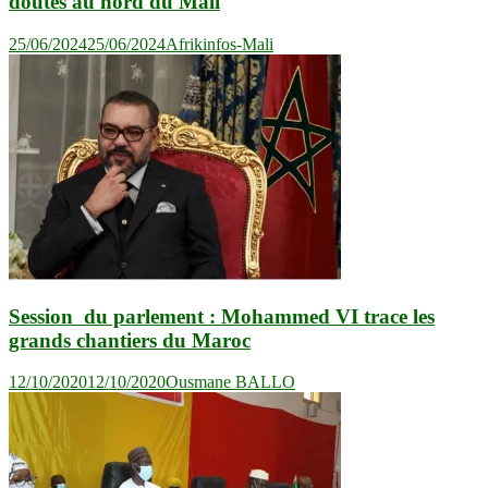
doutes au nord du Mali
25/06/2024
25/06/2024
Afrikinfos-Mali
Session du parlement : Mohammed VI trace les
grands chantiers du Maroc
12/10/2020
12/10/2020
Ousmane BALLO