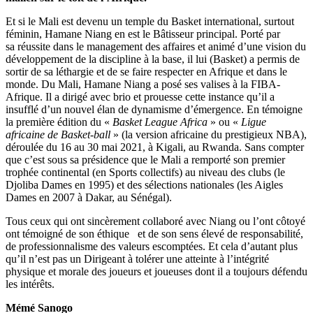
Et si le Mali est devenu un temple du Basket international, surtout
féminin, Hamane Niang en est le Bâtisseur principal. Porté par
sa réussite dans le management des affaires et animé d’une vision du
développement de la discipline à la base, il lui (Basket) a permis de
sortir de sa léthargie et de se faire respecter en Afrique et dans le
monde. Du Mali, Hamane Niang a posé ses valises à la FIBA-
Afrique. Il a dirigé avec brio et prouesse cette instance qu’il a
insufflé d’un nouvel élan de dynamisme d’émergence. En témoigne
la première édition du «
Basket League Africa
» ou «
Ligue
africaine de Basket-ball
» (la version africaine du prestigieux NBA),
déroulée du 16 au 30 mai 2021, à Kigali, au Rwanda. Sans compter
que c’est sous sa présidence que le Mali a remporté son premier
trophée continental (en Sports collectifs) au niveau des clubs (le
Djoliba Dames en 1995) et des sélections nationales (les Aigles
Dames en 2007 à Dakar, au Sénégal).
Tous ceux qui ont sincèrement collaboré avec Niang ou l’ont côtoyé
ont témoigné de son éthique et de son sens élevé de responsabilité,
de professionnalisme des valeurs escomptées. Et cela d’autant plus
qu’il n’est pas un Dirigeant à tolérer une atteinte à l’intégrité
physique et morale des joueurs et joueuses dont il a toujours défendu
les intérêts.
Mémé Sanogo