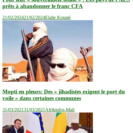
prêts à abandonner le franc CFA
21/02/2024
21/02/2024
Elalie Konaté
Mopti en pleurs: Des « jihadistes exigent le port du
voile » dans certaines communes
31/03/2021
31/03/2021
Afrikinfos-Mali