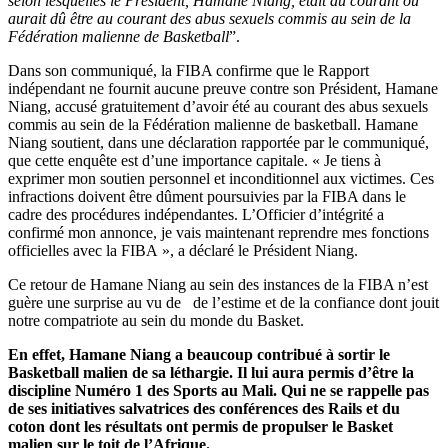
selon lesquelles le Président, Hamane Niang, était au courant ou
aurait dû être au courant des abus sexuels commis au sein de la
Fédération malienne de Basketball
”.
Dans son communiqué, la FIBA confirme que le Rapport
indépendant ne fournit aucune preuve contre son Président, Hamane
Niang, accusé gratuitement d’avoir été au courant des abus sexuels
commis au sein de la Fédération malienne de basketball. Hamane
Niang soutient, dans une déclaration rapportée par le communiqué,
que cette enquête est d’une importance capitale. « Je tiens à
exprimer mon soutien personnel et inconditionnel aux victimes. Ces
infractions doivent être dûment poursuivies par la FIBA dans le
cadre des procédures indépendantes. L’Officier d’intégrité a
confirmé mon annonce, je vais maintenant reprendre mes fonctions
officielles avec la FIBA », a déclaré le Président Niang.
Ce retour de Hamane Niang au sein des instances de la FIBA n’est
guère une surprise au vu de de l’estime et de la confiance dont jouit
notre compatriote au sein du monde du Basket.
En effet, Hamane Niang a beaucoup contribué à sortir le
Basketball malien de sa léthargie. Il lui aura permis d’être la
discipline Numéro 1 des Sports au Mali. Qui ne se rappelle pas
de ses initiatives salvatrices des conférences des Rails et du
coton dont les résultats ont permis de propulser le Basket
malien sur le toit de l’Afrique.