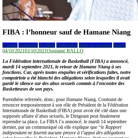
FIBA : l’honneur sauf de Hamane Niang
à la une
Actualités
Au Mali
Flash infos
Infos en continus
Sports
04/10/2021
03/10/2021
Ousmane BALLO
La Fédération internationale de Basketball (FIBA) a annoncé,
mardi 14 septembre 2021, le retour de
Hamane Niang
à ses
fonctions. Car, après toutes enquêtes et vérifications faites, notre
compatriote a été blanchi des allégations selon lesquelles il avait
gardé le silence sur des abus sexuels commis à l’encontre des
Basketteuses de son pays.
Parenthèse refermée, donc, pour Hamane Niang. Contraint de
renoncer temporairement à son rôle de Président de la Fédération
Internationale de Basketball (FIBA) pour avoir été cité dans une
supposée affaire d’abus sexuels, le Dirigeant peut finalement
reprendre sa place. La FIBA l’a annoncé, le mardi 14 septembre
dernier, par un communiqué où elle explique que “
le Rapport
indépendant ne fournit aucune preuve à l’appui des allégations