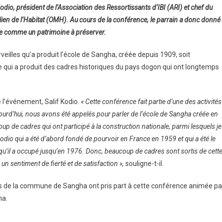
Kodio, président de l’Association des Ressortissants d’IBI (ARI) et chef du
ien de l’Habitat (OMH). Au cours de la conférence, le parrain a donc donné
ère comme un patrimoine à préserver.
eilles qu’a produit l’école de Sangha, créée depuis 1909, soit
ole qui a produit des cadres historiques du pays dogon qui ont longtemps
e l’événement, Salif Kodio.
« Cette conférence fait partie d’une des activités
aujourd’hui, nous avons été appelés pour parler de l’école de Sangha créée en
p de cadres qui ont participé à la construction nationale, parmi lesquels je
dio qui a été d’abord fondé de pourvoir en France en 1959 et qui a été le
 qu’il a occupé jusqu’en 1976. Donc, beaucoup de cadres sont sortis de cett
un sentiment de fierté et de satisfaction »,
souligne-t-il.
ts de la commune de Sangha ont pris part à cette conférence animée pa
ha.