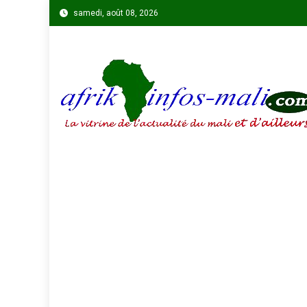
Skip
samedi, août 08, 2026
to
content
AFRIKINFOS MALI
La vitrine de l'actualité du Mali et d'ailleurs