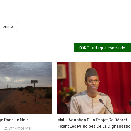
Imprimer
KORO : attaque contre des forains de retour de Yeremdourou
e Dans Le Noir
Mali : Adoption D’un Projet De Décret
Fixant Les Principes De La Digitalisati
Afrikinfos-Mali