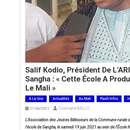
Salif Kodio, Président De L’AR
Sangha : « Cette École A Prod
Le Mali »
À La Une
Actualités
Au Mali
Flash Infos
I
Ousmane BALLO
21/06/2021
L’Association des Jeunes Bâtisseurs de la Commune rurale 
l’école de Sangha, le samedi 19 juin 2021 au sein de l’École