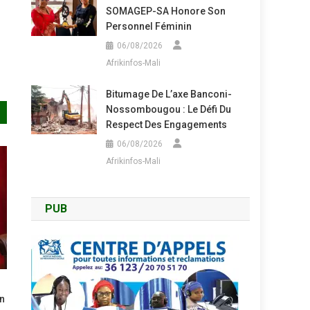
SOMAGEP-SA Honore Son
Personnel Féminin
06/08/2026
Afrikinfos-Mali
Bitumage De L’axe Banconi-
Nossombougou : Le Défi Du
Respect Des Engagements
06/08/2026
Afrikinfos-Mali
PUB
on