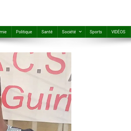
mie
Politique
Santé
Société
Sports
VIDÉOS