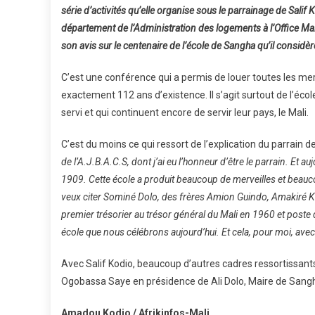
série d’activités qu’elle organise sous le parrainage de Salif 
département de l’Administration des logements à l’Office Mal
son avis sur le centenaire de l’école de Sangha qu’il consid
C’est une conférence qui a permis de louer toutes les merv
exactement 112 ans d’existence. Il s’agit surtout de l’éc
servi et qui continuent encore de servir leur pays, le Mali.
C’est du moins ce qui ressort de l’explication du parrain d
de l’A.J.B.A.C.S, dont j’ai eu l’honneur d’être le parrain. Et 
1909. Cette école a produit beaucoup de merveilles et beaucou
veux citer Sominé Dolo, des frères Amion Guindo, Amakiré Ko
premier trésorier au trésor général du Mali en 1960 et poste
école que nous célébrons aujourd’hui. Et cela, pour moi, avec 
Avec Salif Kodio, beaucoup d’autres cadres ressortissan
Ogobassa Saye en présidence de Ali Dolo, Maire de Sang
Amadou Kodio / Afrikinfos-Mali