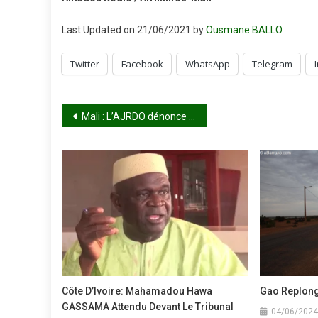
Last Updated on 21/06/2021 by
Ousmane BALLO
Twitter
Facebook
WhatsApp
Telegram
Navigation
Mali : L’AJRDO dénonce le silence des autorités face à l’embargo des djihadistes sur les villages de Dinangourou et Yoro
de
l’article
Côte D’Ivoire: Mahamadou Hawa
Gao Replong
GASSAMA Attendu Devant Le Tribunal
04/06/2024