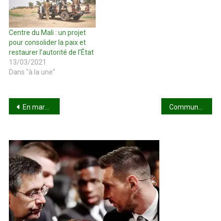
Centre du Mali : un projet
pour consolider la paix et
restaurer l’autorité de l’État
13/03/2021
Dans "à la une"
Navigation
En marche vers Koulouba 2022 : Aliou Boubacar Diallo, au nombre des favoris !
Commune rurale de Dabia : Djelimadi Kouyaté offre une ambulance à l’ASACO
de
l’article