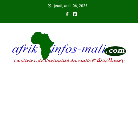
Skip
jeudi, août 06, 2026
to
content
AFRIKINFOS MALI
La vitrine de l'actualité du Mali et d'ailleurs