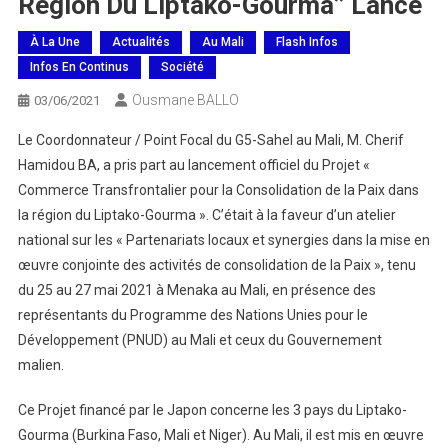
Région Du Liptako-Gourma’’ Lancé
À La Une
Actualités
Au Mali
Flash Infos
Infos En Continus
Société
Ousmane BALLO
03/06/2021
Le Coordonnateur / Point Focal du G5-Sahel au Mali, M. Cherif
Hamidou BA, a pris part au lancement officiel du Projet «
Commerce Transfrontalier pour la Consolidation de la Paix dans
la région du Liptako-Gourma ». C’était à la faveur d’un atelier
national sur les « Partenariats locaux et synergies dans la mise en
œuvre conjointe des activités de consolidation de la Paix », tenu
du 25 au 27 mai 2021 à Menaka au Mali, en présence des
représentants du Programme des Nations Unies pour le
Développement (PNUD) au Mali et ceux du Gouvernement
malien.
Ce Projet financé par le Japon concerne les 3 pays du Liptako-
Gourma (Burkina Faso, Mali et Niger). Au Mali, il est mis en œuvre