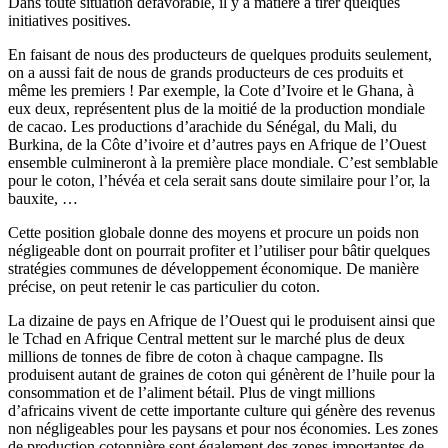
Dans toute situation défavorable, il y a matière à tirer quelques
initiatives positives.
En faisant de nous des producteurs de quelques produits seulement,
on a aussi fait de nous de grands producteurs de ces produits et
même les premiers ! Par exemple, la Cote d’Ivoire et le Ghana, à
eux deux, représentent plus de la moitié de la production mondiale
de cacao. Les productions d’arachide du Sénégal, du Mali, du
Burkina, de la Côte d’ivoire et d’autres pays en Afrique de l’Ouest
ensemble culmineront à la première place mondiale. C’est semblable
pour le coton, l’hévéa et cela serait sans doute similaire pour l’or, la
bauxite, …
Cette position globale donne des moyens et procure un poids non
négligeable dont on pourrait profiter et l’utiliser pour bâtir quelques
stratégies communes de développement économique. De manière
précise, on peut retenir le cas particulier du coton.
La dizaine de pays en Afrique de l’Ouest qui le produisent ainsi que
le Tchad en Afrique Central mettent sur le marché plus de deux
millions de tonnes de fibre de coton à chaque campagne. Ils
produisent autant de graines de coton qui génèrent de l’huile pour la
consommation et de l’aliment bétail. Plus de vingt millions
d’africains vivent de cette importante culture qui génère des revenus
non négligeables pour les paysans et pour nos économies. Les zones
de production cotonnière sont également des zones importantes de