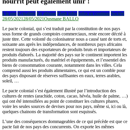
nourrit peut également unir !
à la une
Actualités
En afrique
Flash infos
Infos en continus
Société
28/05/2021
28/05/2021
Ousmane BALLO
Le pacte colonial, qui s’est traduit par la constitution de nos pays
sous forme de grands comptoirs commerciaux, reste encore décrié à
juste titre. Cette volonté du colonisateur nous a causé tant de torts et,
soixante ans après les indépendances, de nombreux pays africains
restent toujours des exportateurs de produits bruts et importateurs de
produits élaborés. La majorité des pays sur le continent importent les
produits manufacturés, du matériel et équipements, et l’essentiel des
biens de consommation courante, notamment dans les villes. Cela
comprend aussi les produits alimentaires, ce qui est un comble pour
des pays disposant de réserves suffisantes en eaux, terres arables,
soleil, …
Le pacte colonial s’est également illustré par l’introduction des
cultures de rentes (arachide, coton, cacao, hévéa, huile de palme, …)
qui ont été intensifiées au point de constituer les cultures phares,
voire les seules sources de devises pour nos pays, même si, ici ou là,
quelques chainons de transformation sont esquissés.
L’une des conséquences dommageables de ce qui précède est que ce
pacte fait de nos pays des concurrents. On exporte les mêmes