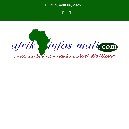
Skip
jeudi, août 06, 2026
to
content
AFRIKINFOS MALI
La vitrine de l'actualité du Mali et d'ailleurs