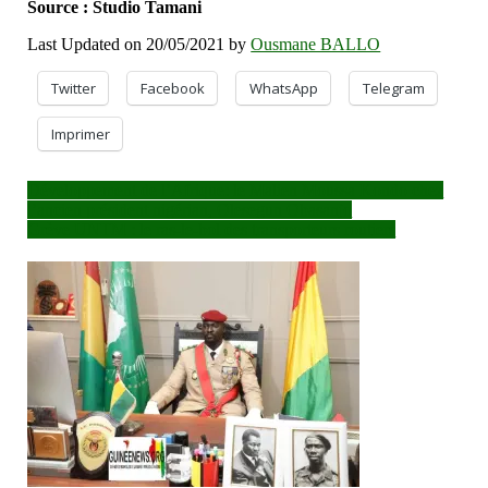
Source : Studio Tamani
Last Updated on 20/05/2021 by
Ousmane BALLO
Twitter
Facebook
WhatsApp
Telegram
Imprimer
Navigation
Développement de l’Afrique: le Malien Moussa Kondo chez
l’ancien président nigérian, Olesegun Obasanjo
de
Grève UNTM : le ras-le-bol des transporteurs routiers
l’article