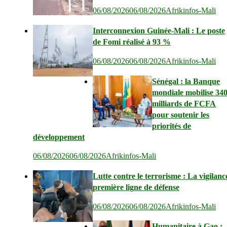
06/08/2026
06/08/2026
Afrikinfos-Mali
Interconnexion Guinée-Mali : Le poste
de Fomi réalisé à 93 %
06/08/2026
06/08/2026
Afrikinfos-Mali
Sénégal : la Banque
mondiale mobilise 34
milliards de FCFA
pour soutenir les
priorités de
développement
06/08/2026
06/08/2026
Afrikinfos-Mali
Lutte contre le terrorisme : La vigilanc
première ligne de défense
06/08/2026
06/08/2026
Afrikinfos-Mali
Humanitaire à Gao :