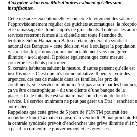
d’oxygène selon eux. Mais d’autres estiment qu’elles sont
insuffisantes.
Cette mesure « exceptionnelle » concerne le virement des salaires,
l’approvisionnement régulier des guichets automatiques, la récepti
et le ramassage des fonds auprès de gros clients. Toutefois les autre
services resteront fermés à la clientèle sur toute l’étendue du
territoire. Selon Hamadoun Bah secrétaire général du syndicat
national des Banques « cette décision vise à soulager la population
», car selon lui, « nous partons inéluctablement vers une grève
illimitée » a-t-il ajouté. Il précise également que cette mesure
concerne les clients particuliers.
Si certains habitants saluent la mesure, d’autres pensent qu’elle est
insuffisante. « C’est une très bonne initiative. Il peut y avoir des
urgences, des cas de maladie dans les familles, les prix de
condiments, si le service minimum n’est pas assuré par les banques
ça va être catastrophique » dit une cliente d’une banque de la
place. « Cette initiative est salutaire mais on a besoin de tout le
service. Le service minimum ne peut pas gérer un Etat » renchérit 
autre client.
Rappelons que cette grève de 5 jours de l’UNTM pourrait être
reconduite lundi 24 mai et ce jusqu’au vendredi 28 mai prochain E
la centrale syndicale prévoit d’enclencher une grève illimitée s’il n’
a pas d’accord entre le gouvernement et les grévistes.