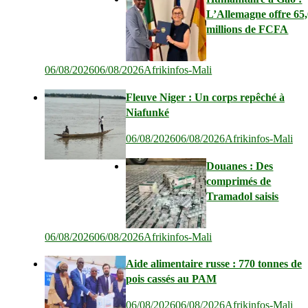
L’Allemagne offre 65
millions de FCFA
06/08/2026
06/08/2026
Afrikinfos-Mali
Fleuve Niger : Un corps repêché à
Niafunké
06/08/2026
06/08/2026
Afrikinfos-Mali
Douanes : Des
comprimés de
Tramadol saisis
06/08/2026
06/08/2026
Afrikinfos-Mali
Aide alimentaire russe : 770 tonnes de
pois cassés au PAM
06/08/2026
06/08/2026
Afrikinfos-Mali