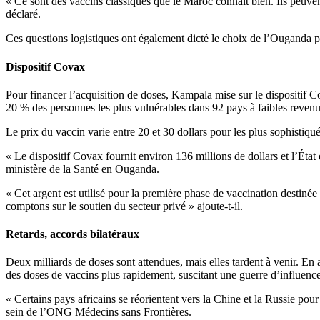
« Ce sont des vaccins classiques que le Maroc connaît bien. Ils peuven
déclaré.
Ces questions logistiques ont également dicté le choix de l’Ouganda
Dispositif Covax
Pour financer l’acquisition de doses, Kampala mise sur le dispositif 
20 % des personnes les plus vulnérables dans 92 pays à faibles revenu
Le prix du vaccin varie entre 20 et 30 dollars pour les plus sophistiqué
« Le dispositif Covax fournit environ 136 millions de dollars et l’Éta
ministère de la Santé en Ouganda.
« Cet argent est utilisé pour la première phase de vaccination destiné
comptons sur le soutien du secteur privé » ajoute-t-il.
Retards, accords bilatéraux
Deux milliards de doses sont attendues, mais elles tardent à venir. En 
des doses de vaccins plus rapidement, suscitant une guerre d’influence
« Certains pays africains se réorientent vers la Chine et la Russie po
sein de l’ONG Médecins sans Frontières.