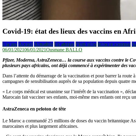
Covid-19: état des lieux des vaccins en Afr
à la une
Accueil
Actualités
En afrique
Flash infos
Infos en continus
Sa
06/01/2021
06/01/2021
Ousmane BALLO
Pfizer, Moderna, AstraZeneca… la course aux vaccins contre le Covid
plusieurs pays africains, ont déjà commencé à expérimenter des va
Dans l’attente du démarrage de la vaccination et pour barrer la route 
campagnes de sensibilisation auprès de sa population depuis quatre mo
« Le corps médical est unanime sur l’intérêt de la vaccination », décla
Marocain fait vacciner ses enfants, moi-même mes enfants ont reçu une
AstraZeneca en peloton de tête
Le Maroc a commandé 25 millions de doses du vaccin britannique Astr
marocaines et plus largement africaines.