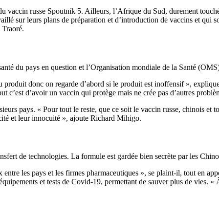
u vaccin russe Spoutnik 5. Ailleurs, l’Afrique du Sud, durement touché
llé sur leurs plans de préparation et d’introduction de vaccins et qui s
 Traoré.
 santé du pays en question et l’Organisation mondiale de la Santé (OMS)
é du produit donc on regarde d’abord si le produit est inoffensif », exp
ut c’est d’avoir un vaccin qui protège mais ne crée pas d’autres problè
s pays. « Pour tout le reste, que ce soit le vaccin russe, chinois et to
ité et leur innocuité », ajoute Richard Mihigo.
ransfert de technologies. La formule est gardée bien secrète par les Chin
x entre les pays et les firmes pharmaceutiques », se plaint-il, tout en a
, équipements et tests de Covid-19, permettant de sauver plus de vies. « 