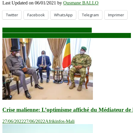
Last Updated on 06/01/2021 by
Ousmane BALLO
Twitter
Facebook
WhatsApp
Telegram
Imprimer
Navigation
KOUTIALA : des forains victimes de braquage
Du Franc CFA à l’ECO : La France ne répond qu’à une demande !!!
de
l’article
Crise malienne: L’optimisme affiché du Médiateur 
27/06/2022
27/06/2022
Afrikinfos-Mali