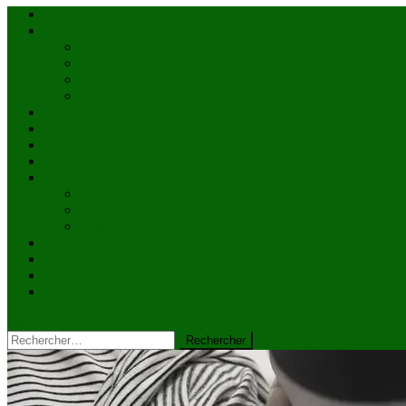
Accueil
Actualités
à la une
Au Mali
En afrique
Internationnal
Brèves
économie
Politique
Santé
Société
éducation
Culture
Faits divers
Sports
VIDÉOS
Kiosque à journaux
CONTACT
site mode button
Rechercher :