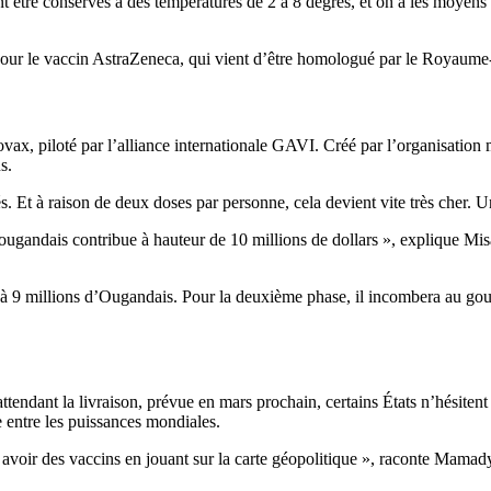
t être conservés à des températures de 2 à 8 degrés, et on a les moyens 
 pour le vaccin AstraZeneca, qui vient d’être homologué par le Royaume
Covax, piloté par l’alliance internationale GAVI. Créé par l’organisati
s.
s. Et à raison de deux doses par personne, cela devient vite très cher. U
t ougandais contribue à hauteur de 10 millions de dollars », explique Mi
e à 9 millions d’Ougandais. Pour la deuxième phase, il incombera au gou
attendant la livraison, prévue en mars prochain, certains États n’hésiten
 entre les puissances mondiales.
ur avoir des vaccins en jouant sur la carte géopolitique », raconte Mama