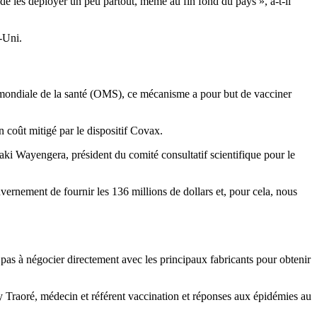
de les déployer un peu partout, même au fin fond du pays », a-t-il
-Uni.
on mondiale de la santé (OMS), ce mécanisme a pour but de vacciner
n coût mitigé par le dispositif Covax.
saki Wayengera, président du comité consultatif scientifique pour le
vernement de fournir les 136 millions de dollars et, pour cela, nous
t pas à négocier directement avec les principaux fabricants pour obtenir
dy Traoré, médecin et référent vaccination et réponses aux épidémies au