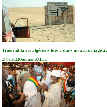
Trois militaires algériens tués « dans un accrochage av
21/03/2022
Ousmane BALLO