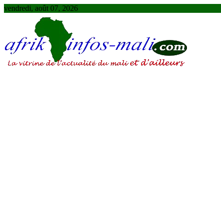
Skip
vendredi, août 07, 2026
to
content
AFRIKINFOS MALI
La vitrine de l'actualité du Mali et d'ailleurs