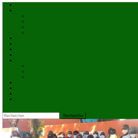
Accueil
Actualités
à la une
Au Mali
En afrique
Internationnal
Brèves
économie
Politique
Santé
Société
éducation
Culture
Faits divers
Sports
VIDÉOS
Kiosque à journaux
CONTACT
site mode button
Rechercher :