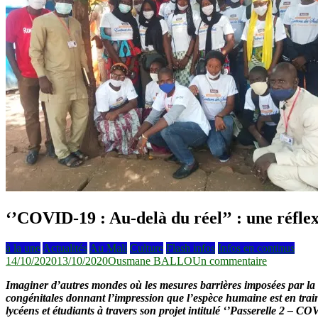
‘’COVID-19 : Au-delà du réel’’ : une réflex
à la une
Actualités
Au Mali
Culture
Flash infos
Infos en continus
sur
14/10/2020
13/10/2020
Ousmane BALLO
Un commentaire
‘’COVID-
Imaginer d’autres mondes où les mesures barrières imposées par la
19 :
congénitales donnant l’impression que l’espèce humaine est en train 
Au-
lycéens et étudiants à travers son projet intitulé ‘’Passerelle 2 – 
delà