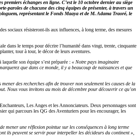
s premiers échanges en ligne. C’est le 10 octobre dernier au siège
 porte-paroles de chacune des cinq équipes de présenter, à travers un
 Ouologuem, représentant le Fonds Maaya et de M. Adama Traoré, le
es sociaux résisteront-ils aux influences, à long terme, des mesures
tale dans le temps pour décrire l’humanité dans vingt, trente, cinquante
anter, tour à tour, le décor de leurs aventures.
laquelle son équipe s’est préparée :
« Notre pays imaginaire
remarquerez que dans ce monde, il y a beaucoup de naissances et que
 mener des recherches afin de trouver non seulement les causes de la
à tout. Nous vous invitons au mois de décembre pour découvrir ce qu’on
s Enchanteurs, Les Anges et les Annonciateurs. Deux personnages sont
ssier qui parcours les QG des Aventuriers pour les encourager, les
s de mener une réflexion pointue sur les conséquences à long terme
nt ils peuvent se servir pour interpeller les décideurs du continent »,