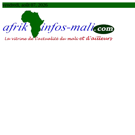
Skip
vendredi, août 07, 2026
to
content
AFRIKINFOS MALI
La vitrine de l'actualité du Mali et d'ailleurs