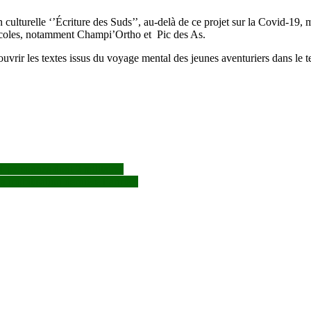
ulturelle ‘’Écriture des Suds’’, au-delà de ce projet sur la Covid-19, mè
er-écoles, notamment Champi’Ortho et Pic des As.
rir les textes issus du voyage mental des jeunes aventuriers dans le t
4 personnes dont 2 militaires
a mobilisation dernière l’armée