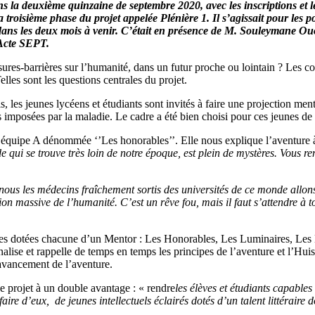
s la deuxième quinzaine de septembre 2020, avec les inscriptions et le
la troisième phase du projet appelée Plénière 1. Il s’agissait pour les
res dans les deux mois à venir. C’était en présence de M. Souleymane
 Acte SEPT.
s-barrières sur l’humanité, dans un futur proche ou lointain ? Les cod
lles sont les questions centrales du projet.
s, les jeunes lycéens et étudiants sont invités à faire une projection men
 imposées par la maladie. Le cadre a été bien choisi pour ces jeunes de pl
équipe A dénommée ‘’Les honorables’’. Elle nous explique l’aventure à 
qui se trouve très loin de notre époque, est plein de mystères. Vous 
us les médecins fraîchement sortis des universités de ce monde allons
tion massive de l’humanité. C’est un rêve fou, mais il faut s’attendre 
uipes dotées chacune d’un Mentor : Les Honorables, Les Luminaires, Le
nalise et rappelle de temps en temps les principes de l’aventure et l’Hui
l’avancement de l’aventure.
e projet à un double avantage : « rendre
les élèves et étudiants capable
re d’eux, de jeunes intellectuels éclairés dotés d’un talent littéraire do