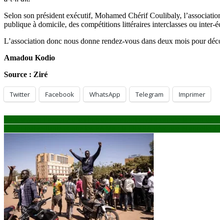
Selon son président exécutif, Mohamed Chérif Coulibaly, l’association c
publique à domicile, des compétitions littéraires interclasses ou int
L’association donc nous donne rendez-vous dans deux mois pour découv
Amadou Kodio
Source : Ziré
Twitter
Facebook
WhatsApp
Telegram
Imprimer
Navigation
Bandiagara: l’attaque d’un bus de transport civil a causée la mort de 1
Vidéo malveillante contre les FAMa : la DIRPA dénonce et appelle à l
de
l’article