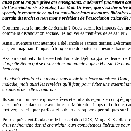
aussi par la longue grève des enseignants, a démarré finalement dan
du
de l’association sis à Sotuba, Cité Mali Univers, que s’est déroulée 
réel’’ :
speech, le résumé de ce qui va constituer leurs aventures littérai
une
parrain du projet et non moins président de l’association culturelle
réflexion
littéraire
Comment sera le monde de demain ? Quels seront les impacts des mesure
sur
comme la distanciation sociale, les nouvelles manières de se saluer ? Te
l’avenir
de
Ainsi l’aventure tant attendue a été lancée le samedi dernier. Désormai
l’humanité
ans, en imaginant l’impact à long terme de toutes les mesures-barrières
Assitan Coulibaly du Lycée Bah Fanta de Djélibougou est leader de l’
s’appelle Beihu qui se trouve dans un monde appelé Hiessa. Ce monde 
beaucoup
d’enfants viendront au monde sans avoir tous leurs membres. Donc, no
maladie, mais aussi les remèdes qu’il faut, pour éviter une extermina
a ramené de cette aventure. »
Ils sont au nombre de quinze élèves et étudiants répartis en cinq éq
aussi présents dans cette aventure : le Maître du Temps qui oriente, ca
motiver, les critiquer parfois, et publier des rapports périodiques sur 
Pour le président-fondateur de l’association EDS, Minga S. Siddick, c
d’un phénomène donné et enrichir leurs compétences littéraires pour fai
a-t-il dit.