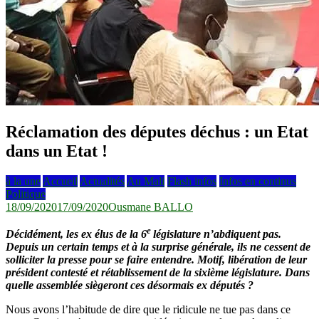
Réclamation des députes déchus : un Etat
dans un Etat !
à la une
Accueil
Actualités
Au Mali
Flash infos
Infos en continus
Politique
18/09/2020
17/09/2020
Ousmane BALLO
e
Décidément, les ex élus de la 6
législature n’abdiquent pas.
Depuis un certain temps et à la surprise générale, ils ne cessent de
solliciter la presse pour se faire entendre. Motif, libération de leur
président contesté et rétablissement de la sixième législature. Dans
quelle assemblée siègeront ces désormais ex députés ?
Nous avons l’habitude de dire que le ridicule ne tue pas dans ce