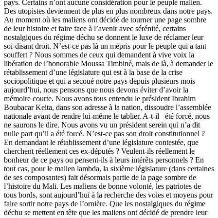
pays. Certains n’ont aucune considération pour le peuple malien.
Des utopistes deviennent de plus en plus nombreux dans notre pays.
Au moment où les maliens ont décidé de tourner une page sombre
de leur histoire et faire face à l’avenir avec sérénité, certains
nostalgiques du régime déchu se donnent le luxe de réclamer leur
soi-disant droit. N’est-ce pas là un mépris pour le peuple qui a tant
souffert ? Nous sommes de ceux qui demandent à vive voix la
libération de l’honorable Moussa Timbiné, mais de là, à demander le
rétablissement d’une législature qui est à la base de la crise
sociopolitique et qui a secoué notre pays depuis plusieurs mois
aujourd’hui, nous pensons que nous devons éviter d’avoir la
mémoire courte. Nous avons tous entendu le président Ibrahim
Boubacar Keita, dans son adresse à la nation, dissoudre l’assemblée
nationale avant de rendre lui-même le tablier. A-t-il été forcé, nous
ne saurons le dire. Nous avons vu un président serein qui n’a dit
nulle part qu’il a été forcé. N’est-ce pas son droit constitutionnel ?
En demandant le rétablissement d’une législature contestée, que
cherchent réellement ces ex-députés ? Veulent-ils réellement le
bonheur de ce pays ou pensent-ils à leurs intérêts personnels ? En
tout cas, pour le malien lambda, la sixième législature (dans certaines
de ses composantes) fait désormais partie de la page sombre de
l’histoire du Mali. Les maliens de bonne volonté, les patriotes de
tous bords, sont aujourd’hui à la recherche des voies et moyens pour
faire sortir notre pays de l’ornière. Que les nostalgiques du régime
déchu se mettent en tête que les maliens ont décidé de prendre leur