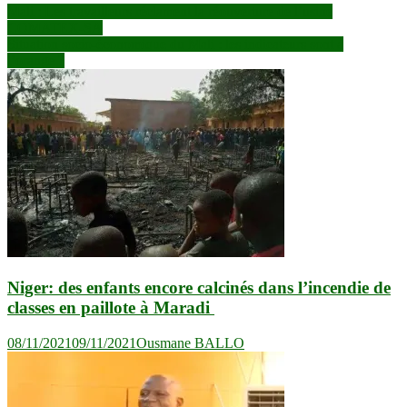
Navigation
Mali : Les travailleurs réclament la réouverture de l’usine
COMATEX-SA
de
Situation socio-économique du Mali : les indicateurs sont à
l’article
l’orange ?
Niger: des enfants encore calcinés dans l’incendie de
classes en paillote à Maradi
08/11/2021
09/11/2021
Ousmane BALLO