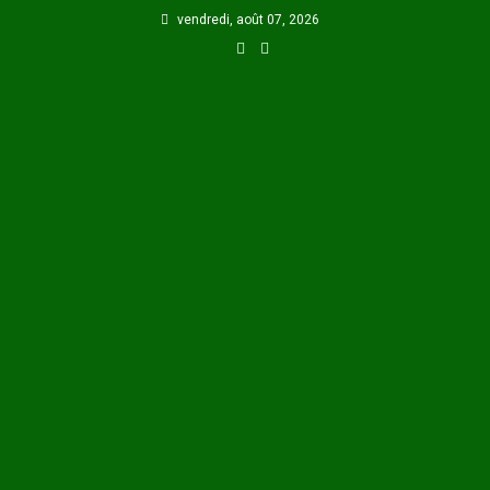
Skip
vendredi, août 07, 2026
to
content