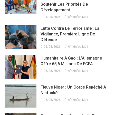
Soutenir Les Priorités De
Développement
06/08/2026
Afrikinfos-Mali
Lutte Contre Le Terrorisme : La
Vigilance, Première Ligne De
Défense
06/08/2026
Afrikinfos-Mali
Humanitaire À Gao : L’Allemagne
Offre 65,6 Millions De FCFA
06/08/2026
Afrikinfos-Mali
Fleuve Niger : Un Corps Repêché À
Niafunké
06/08/2026
Afrikinfos-Mali