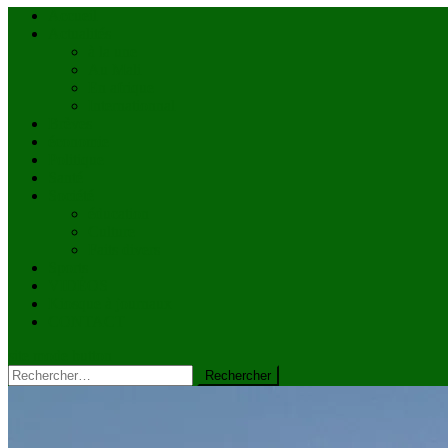
Accueil
Actualités
à la une
Au Mali
En afrique
Internationnal
Brèves
économie
Politique
Santé
Société
éducation
Culture
Faits divers
Sports
VIDÉOS
Kiosque à journaux
CONTACT
site mode button
Rechercher :