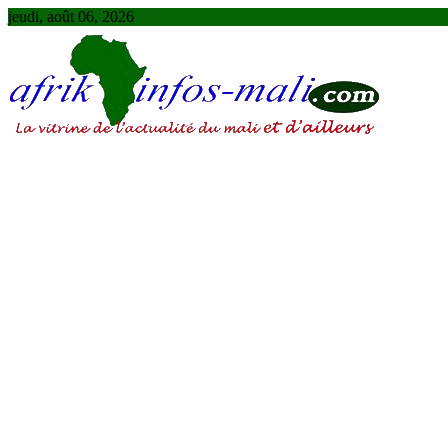
Skip
jeudi, août 06, 2026
to
content
AFRIKINFOS MALI
La vitrine de l'actualité du Mali et d'ailleurs