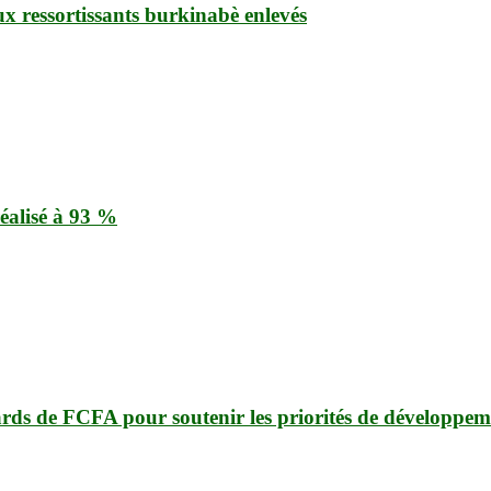
ux ressortissants burkinabè enlevés
éalisé à 93 %
ards de FCFA pour soutenir les priorités de développem