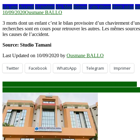
à la une
Accueil
Actualités
Au Mali
Brèves
Faits divers
Flash infos
In
10/09/2020
Ousmane BALLO
3 morts dont un enfant c’est le bilan provisoire d’un chavirement d’une
recherches sont en cours pour retrouver les autres. Les mêmes sources
les causes de l’accident.
Source: Studio Tamani
Last Updated on 10/09/2020 by
Ousmane BALLO
Twitter
Facebook
WhatsApp
Telegram
Imprimer
Navigation
Nos expatriés maliens : Mamadou Fofana prolonge avec le FC Metz
GAO : enlèvement d’un véhicule par des hommes armés non identifié
de
l’article