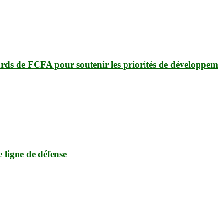
ards de FCFA pour soutenir les priorités de développem
e ligne de défense