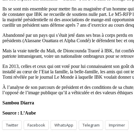
Ils se sont mis ensemble pour mettre fin au magistère d’un homme qui, 
de constater que IBK ne recueille de soutiens nulle part. Le M5-RFP l’a
la majorité présidentielle ni des associations de mange-mil opportunis
cueillir un président sans défense après 7 ans d’exercice au cours desqu
Abandonné par un pays qui s’était jeté dans ses bras à corps perdu e
présidents (Alassane Ouattara et Alpha Condé) le défendent bec et ongl
Mais la vraie tutelle du Mali, de Dioncounda Traoré à IBK, fut confiée à
patriote intransigeant, voire un nationaliste ombrageux pour se retrouv
En 2013, celles et ceux qui ont voté pour lui connaissaient son goût d
installé au cœur de l’Etat la famille, la belle-famille, les amis qui on
Tomi révélée par le journal Le Monde à laquelle IBK voulait donner une 
À l’analyse de son parcours de président et des conditions de sa chute
l’opposé de l’image publique qu’il a véhiculée et des valeurs éthiques et
Sambou Diarra
Source : L’Aube
Twitter
Facebook
WhatsApp
Telegram
Imprimer