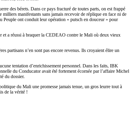
rre des bérets. Dans ce pays fracturé de toutes parts, on est frappé
e milliers manifestants sans jamais recevoir de réplique en face ni de
 du Peuple ont conduit leur opération « putsch en douceur » pour
ger et a réussi à braquer la CEDEAO contre le Mali où deux vieux
ères partisans n’en sont pas encore revenus. Ils croyaient élire un
 aucune tentation d’enrichissement personnel. Dans les faits, IBK
rsonnelle du Conducator avait été fortement écornée par l’affaire Michel
té du dossier.
 politique du Mali une promesse jamais tenue, un gros leurre tout à
s de la vérité !