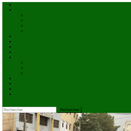
Accueil
Actualités
à la une
Au Mali
En afrique
Internationnal
Brèves
économie
Politique
Santé
Société
éducation
Culture
Faits divers
Sports
VIDÉOS
Kiosque à journaux
CONTACT
site mode button
Rechercher :