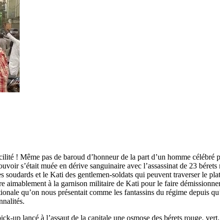
ilité ! Même pas de baroud d’honneur de la part d’un homme célébré p
pouvoir s’était muée en dérive sanguinaire avec l’assassinat de 23 béret
des soudards et le Kati des gentlemen-soldats qui peuvent traverser le 
ire aimablement à la garnison militaire de Kati pour le faire démissionn
ionale qu’on nous présentait comme les fantassins du régime depuis qu’i
nnalités.
ck-up lancé à l’assaut de la capitale une osmose des bérets rouge, vert,