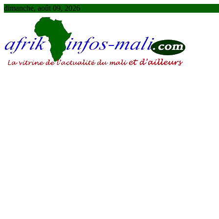
Skip
dimanche, août 09, 2026
to
content
AFRIKINFOS MALI
La vitrine de l'actualité du Mali et d'ailleurs