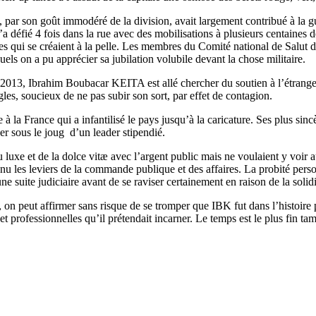
par son goût immodéré de la division, avait largement contribué à la gue
 défié 4 fois dans la rue avec des mobilisations à plusieurs centaines d
tes qui se créaient à la pelle. Les membres du Comité national de Salut
els on a pu apprécier sa jubilation volubile devant la chose militaire.
n 2013, Ibrahim Boubacar KEITA est allé chercher du soutien à l’étran
es, soucieux de ne pas subir son sort, par effet de contagion.
 la France qui a infantilisé le pays jusqu’à la caricature. Ses plus sinc
er sous le joug d’un leader stipendié.
u luxe et de la dolce vitæ avec l’argent public mais ne voulaient y voir
t tenu les leviers de la commande publique et des affaires. La probité pe
suite judiciaire avant de se raviser certainement en raison de la solidi
, on peut affirmer sans risque de se tromper que IBK fut dans l’histoire
 professionnelles qu’il prétendait incarner. Le temps est le plus fin tami