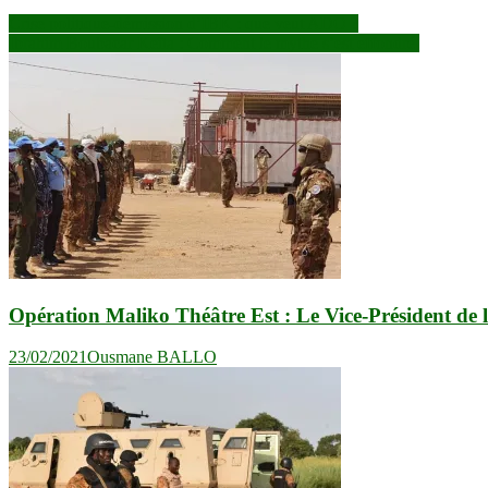
Navigation
Crise politique-démission d’IBK : que veut ADO ?
Ibrahim Boubacar Keïta : Comment le mythe s’est effondré
de
l’article
Opération Maliko Théâtre Est : Le Vice-Président de
23/02/2021
Ousmane BALLO