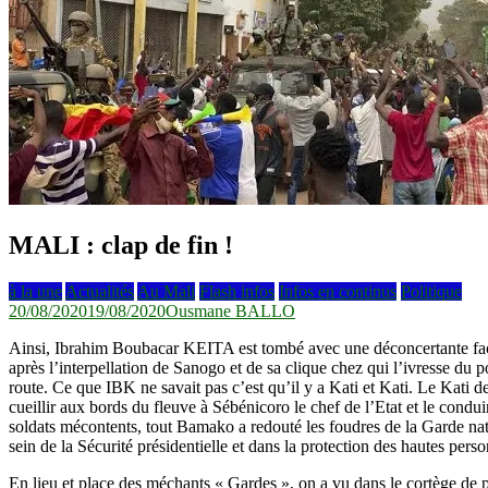
MALI : clap de fin !
à la une
Actualités
Au Mali
Flash infos
Infos en continus
Politique
20/08/2020
19/08/2020
Ousmane BALLO
Ainsi, Ibrahim Boubacar KEITA est tombé avec une déconcertante fac
après l’interpellation de Sanogo et de sa clique chez qui l’ivresse du 
route. Ce que IBK ne savait pas c’est qu’il y a Kati et Kati. Le Kati 
cueillir aux bords du fleuve à Sébénicoro le chef de l’Etat et le condu
soldats mécontents, tout Bamako a redouté les foudres de la Garde nat
sein de la Sécurité présidentielle et dans la protection des hautes perso
En lieu et place des méchants « Gardes », on a vu dans le cortège de pi