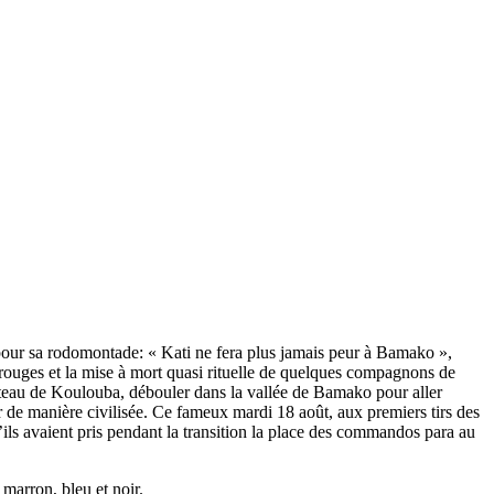
our sa rodomontade: « Kati ne fera plus jamais peur à Bamako »,
s rouges et la mise à mort quasi rituelle de quelques compagnons de
plateau de Koulouba, débouler dans la vallée de Bamako pour aller
er de manière civilisée. Ce fameux mardi 18 août, aux premiers tirs des
ls avaient pris pendant la transition la place des commandos para au
 marron, bleu et noir.